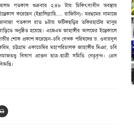
আলম গতকাল শুক্রবার ২
:
৪৮ টায় চিকিৎসাধীন অবস্থায়
ইন্তেকাল করেছেন
(
ইন্নালিল্লাহি
….
রাজিউন
)
। মরহুমের নামাজে
জানাজা গতকাল রাত ৯টায় ফটিকছড়ির তকিরহাটের মাসুম
বাড়িতে অনুষ্ঠিত হয়েছে। এজেএম জাহাঙ্গীর আলমের ইন্তেকালে
গভীর শোক প্রকাশ করেছেন
–
চবি লেখক পরিষদের ড
.
ওবায়দুল
করিম
,
চট্টগ্রাম একাডেমির মহাপরিচালক জাহাঙ্গীর মিঞা
,
চবি
সমাজতত্ত্ব বিভাগ প্রাক্তন ছাত্র
–
ছাত্রী সমিতি নেতৃবৃন্দ। প্রেস
িজ্ঞপ্তি।