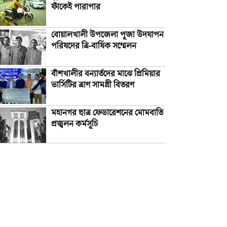
ফাঁকেই পারাপার
বোয়ালখালী উপজেলা পূজা উদযাপন
পরিষদের ত্রি-বার্ষিক সম্মেলন
বাঁশখালীর বন্যার্তদের মাঝে প্রিমিয়ার
ভার্সিটির ত্রাণ সামগ্রী বিতরণ
মহানগর ছাত্র ফেডারেশনের মোমবাতি
প্রজ্বলন কর্মসূচি