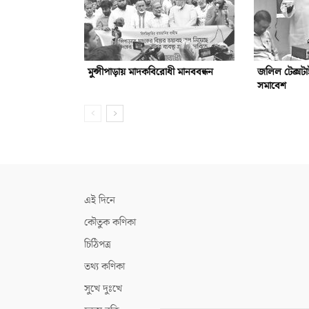
মুন্সীপাড়ায় মাদকবিরোধী মানববন্ধন
জলিল টেক্সটা
সমাবেশ
এই দিনে
কৌতুক কণিকা
চিঠিপত্র
তথ্য কণিকা
সুখে দুঃখে