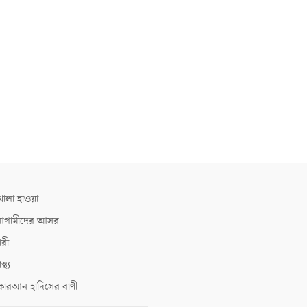
োলা হাওয়া
গামীদের আসর
ারী
াস্থ্য
োরআন হাদিসের বাণী