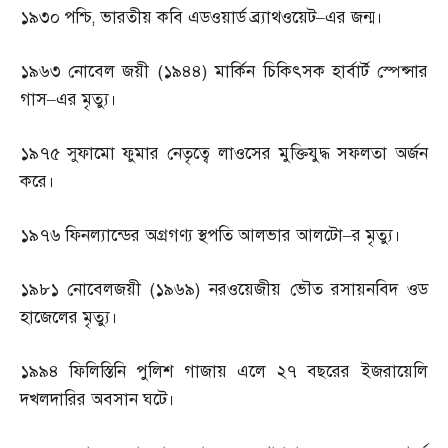
১৯৩০
পশ্চি
,
ভারতীয় কবি এডওয়ার্ড ব্র্যাথওয়েট
–
এর জন্ম।
১৯৬৩
নোবেল জয়ী
(
১৯৪৪
)
মার্কিন চিকিৎসক হার্বার্ট স্পেন্সার
গাস
–
এর মৃত্যু।
১৯৭৫
সুফামো ফুমার নেতৃত্বে লাওসের মুক্তিযুদ্ধ সফলতা অর্জন
করে।
১৯৭৬
ফিনল্যান্ডের অগ্রগণ্য স্থপতি আলভার আলটো
–
র মৃত্যু।
১৯৮১
নোবেলজয়ী
(
১৯৬৯
)
নরওয়েজীয় ভৌত রসায়নবিদ ওড
হাজেলের মৃত্যু।
১৯৯৪
ফিলিস্তিনি পুলিশ গাজায় এলে ২৭ বছরের ইজরায়েলি
দখলদারির অবসান ঘটে।