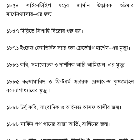
১৮৫৪
লাইনেটিাইপ যন্ত্রের জার্মান উদ্ভাবক অটমার
মার্গেনথ্যালার
–
এর জন্ম।
১৮৫৭
দিল্লিতে সিপাহি বিদ্রোহ শুরু হয়।
১৮৭১
ইংরেজ জ্যোতির্বিদ স্যার জন ফ্রেডেরিখ হার্শেল
–
এর মৃত্যু।
১৮৮১
কবি
,
সমালোচক ও দার্শনিক আরি আমিয়েল
–
এর মৃত্যু।
১৮৮৫
বহুভাষাবিদ ও খ্রিস্টধর্ম প্রচারক রেভারেন্ড কৃষ্ণমোহন
বন্দ্যোপাধ্যায়ের মৃত্যু।
১৮৮৮
উর্দু কবি
,
সাংবাদিক ও আইনজ্ঞ আসফ আলীর জন্ম।
১৮৮৮
মার্কিন পপ গানের রাজা আর্ভিং বার্লিনের জন্ম।