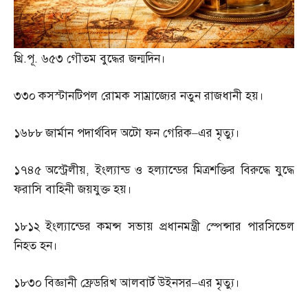
খ্রি
.
পূ
.
৬৫৩ গৌতম বুদ্ধের জন্মদিন।
৩৩০
কসস্টানটিপল রোমক সাম্রাজ্যের নতুন রাজধানী হয়।
১৬৮৮
জার্মান পদার্থবিদ অটো ফন গেরিক
–
এর মৃত্যু।
১৭৪৫
অস্ট্রেলীয়
,
ইংল্যান্ড ও হল্যান্ডের মিত্রশক্তির বিরুদ্ধে যুদ্ধে
ফরাসি বাহিনী জয়যুক্ত হয়।
১৮১২
ইংল্যান্ডের কমন্স সভায় প্রধানমন্ত্রী স্পেন্সার পারসিভেল
নিহত হন।
১৮৩০
বিজ্ঞানী ফ্রেডরিখ আলবার্ট উইনসর
–
এর মৃত্যু।