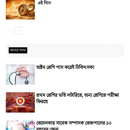
এই দিনে
আরও খবর
অষ্টম শ্রেণি পাস করেই চিকিৎসক!
প্রথম শ্রেণির ভর্তি লটারিতে, অন্য শ্রেণিতে পরীক্ষা
ফিরছে
তেহেলকার সাবেক সম্পাদক তেজপালের ১০
বছরের জেল