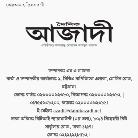
কোরআন হাদিসের বাণী
সম্পাদকঃ
এম এ মালেক
বার্তা ও সম্পাদকীয় কার্যালয়ঃ
৯, সিডিএ বাণিজ্যিক এলাকা, মোমিন রোড,
চট্টগ্রাম।
ফোনঃ বার্তাঃ
০২৩৩৩৩৬২৩৮০, বিজ্ঞাপনঃ ০২৩৩৩৩৬২৩৮২ |
০১৭৫৫৬০৮২০০, ফ্যাক্সঃ ০২৩৩৩৩৬২৩৮১।
ই-মেইলঃ
azadi@dainikazadi.net
ঢাকা অফিসঃ
বিটিআই প্যারামাউন্ট (৩য় তলা), ৮০/৪ সিদ্ধেশ্বরী নিউ
সার্কুলার রোড , ঢাকা-১২১৭।
ফোনঃ
০২২২২২২৮৫৮২ ।