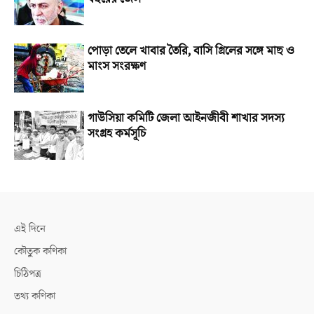
পোড়া তেলে খাবার তৈরি, বাসি গ্রিলের সঙ্গে মাছ ও
মাংস সংরক্ষণ
গাউসিয়া কমিটি জেলা আইনজীবী শাখার সদস্য
সংগ্রহ কর্মসূচি
এই দিনে
কৌতুক কণিকা
চিঠিপত্র
তথ্য কণিকা