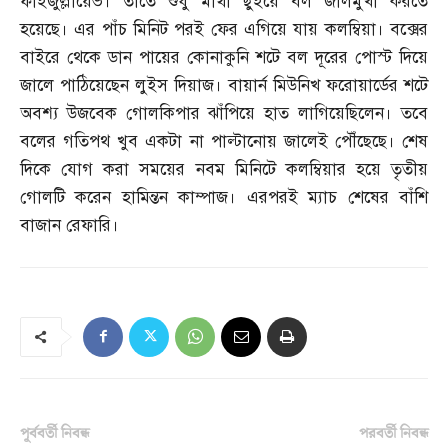
ফাইজুল্লায়েভ। তাতে শুধু মাথা ছুঁইয়ে বল জালমুখী করতে
হয়েছে। এর পাঁচ মিনিট পরই ফের এগিয়ে যায় কলম্বিয়া। বক্সের
বাইরে থেকে ডান পায়ের কোনাকুনি শটে বল দূরের পোস্ট দিয়ে
জালে পাঠিয়েছেন লুইস দিয়াজ। বায়ার্ন মিউনিখ ফরোয়ার্ডের শটে
অবশ্য উজবেক গোলকিপার ঝাঁপিয়ে হাত লাগিয়েছিলেন। তবে
বলের গতিপথ খুব একটা না পাল্টানোয় জালেই পৌঁছেছে। শেষ
দিকে যোগ করা সময়ের নবম মিনিটে কলম্বিয়ার হয়ে তৃতীয়
গোলটি করেন হামিন্তন কাম্পাজ। এরপরই ম্যাচ শেষের বাঁশি
বাজান রেফারি।
পূর্ববর্তী নিবন্ধ
পরবর্তী নিবন্ধ