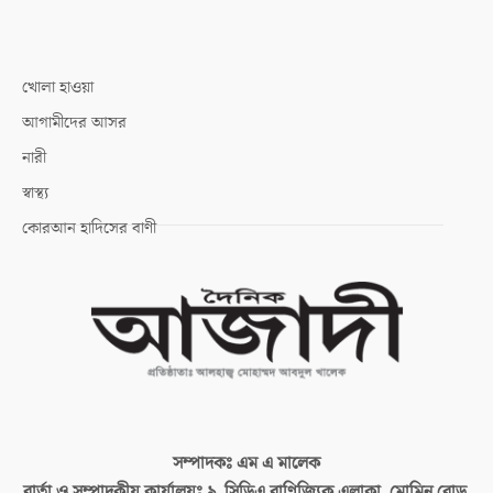
খোলা হাওয়া
আগামীদের আসর
নারী
স্বাস্থ্য
কোরআন হাদিসের বাণী
সম্পাদকঃ
এম এ মালেক
বার্তা ও সম্পাদকীয় কার্যালয়ঃ
৯, সিডিএ বাণিজ্যিক এলাকা, মোমিন রোড,