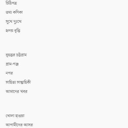
চিঠিপত্র
তথ্য কণিকা
সুখে দুঃখে
হৃদয় বৃত্তি
বৃহত্তর চট্টগ্রাম
গ্রাম-গঞ্জ
নগর
সাহিত্য সাপ্তাহিকী
আমাদের খবর
খোলা হাওয়া
আগামীদের আসর