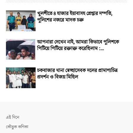
খুলশীতে ৪ হাজার ইয়াবাসহ গ্রেপ্তার দম্পতি,
পুলিশের নজরে মাদক চক্র
আপনারা দেখেন নাই, আমরা কিভাবে পুলিশকে
পিটিয়ে পিটিয়ে রক্তাক্ত করেছিলাম :...
চকবাজার থানা স্বেচ্ছাসেবক দলের প্রামাণ্যচিত্র
প্রদর্শন ও বিজয় মিছিল
এই দিনে
কৌতুক কণিকা