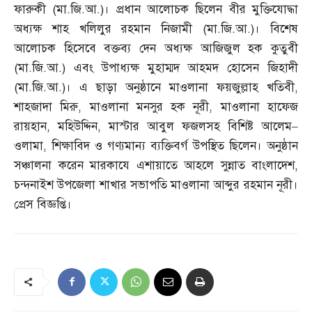
ফারুকী
(
মা
.
জি
.
আ
.)
। প্রধান আলোচক ছিলেন বীর মুক্তিযোদ্ধা
অধ্যক্ষ শাহ খলিলুর রহমান নিজামী
(
মা
.
জি
.
আ
.)
। বিশেষ
আলোচক হিসেবে বক্তব্য দেন অধ্যক্ষ আজিজুল হক কুতুবী
(
মা
.
জি
.
আ
.)
এবং উপাধ্যক্ষ মুহাম্মদ আহমদ হোসেন জিহাদী
(
মা
.
জি
.
আ
.)
। এ ছাড়া অনুষ্ঠানে মাওলানা ফয়জুল্লাহ খতিবী
,
শাহজাদা মিরু
,
মাওলানা মনসুর হক নূরী
,
মাওলানা হাফেজ
রায়হান
,
মহিউদ্দিন
,
মাস্টার আবুল ফজলসহ বিশিষ্ট আলেম
–
ওলামা
,
শিক্ষাবিদ ও গণ্যমান্য ব্যক্তিবর্গ উপস্থিত ছিলেন। অনুষ্ঠান
সঞ্চালনা করেন মারকাযে এশায়াতে আহলে সুন্নাত বাংলাদেশ
,
চন্দনাইশ উপজেলা শাখার সভাপতি মাওলানা আব্দুর রহমান নূরী।
প্রেস বিজ্ঞপ্তি।