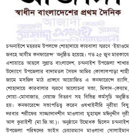
চন্দনাইশে মহররম উপলক্ষে শোহাদায়ে কারবালা স্মরণে ‘ইয়াওমে
জবহে আযীম কনফারেন্স’ অনুষ্ঠিত হয়েছে। গত ২৫ জুন মারকাযে
এশায়াতে আহলে সুন্নাত বাংলাদেশ
,
চন্দনাইশ উপজেলা শাখার
উদ্যোগে উপজেলার বাদামতল সৈয়দ আমির কোলালপাড়া শাহী
জামে মসজিদ মাঠ প্রাঙ্গণে আয়োজিত এ কনফারেন্সে র‌্যালি
,
শোহাদায়ে কারবালার স্মরণে আলোচনা সভা
,
মিলাদ
–
কেয়াম
,
দোয়া
–
মোনাজাত
,
নেয়াজ বিতরণ সহ বিভিন্ন কর্মসূচি অনুষ্ঠিত
হয়। কনফারেন্সে সভাপতিত্ব করেন ওষখাইনীরি নূরীয়া বিষু
দরবার শরীফের সাজ্জাদানশীন মাওলানা মুহাম্মদ মঈনুদ্দীন নূরী
আল কুরাইশী
(
মা
.
জি
.
আ
.)
। অনুষ্ঠানে উদ্বোধক ছিলেন চন্দনাইশ
উপজেলা পরিষদের ভাইস চেয়ারম্যান মাওলানা সোলাইমান