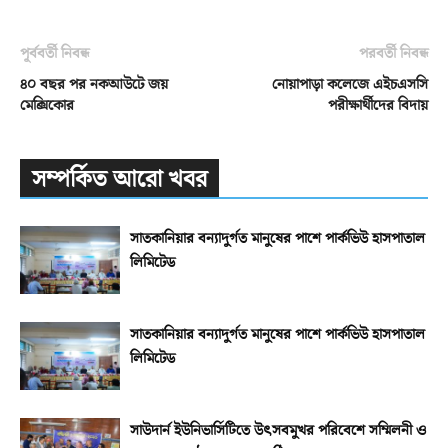
পূর্ববর্তী নিবন্ধ
পরবর্তী নিবন্ধ
৪০ বছর পর নকআউটে জয়
নোয়াপাড়া কলেজে এইচএসসি
মেক্সিকোর
পরীক্ষার্থীদের বিদায়
সম্পর্কিত আরো খবর
সাতকানিয়ার বন্যাদুর্গত মানুষের পাশে পার্কভিউ হাসপাতাল
লিমিটেড
সাতকানিয়ার বন্যাদুর্গত মানুষের পাশে পার্কভিউ হাসপাতাল
লিমিটেড
সাউদার্ন ইউনিভার্সিটিতে উৎসবমুখর পরিবেশে সম্মিলনী ও