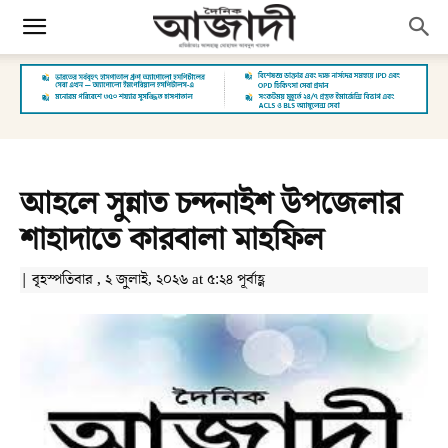
আহলে সুন্নাত চন্দনাইশ উপজেলার
শাহাদাতে কারবালা মাহফিল
| বৃহস্পতিবার , ২ জুলাই, ২০২৬ at ৫:২৪ পূর্বাহ্ণ