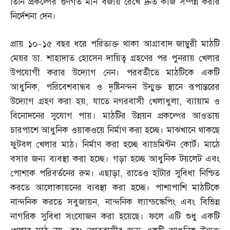
তিনি প্রকল্পের গুণগত মান বজায় রেখে দ্রুত কাজ সম্পন্ন করার
নির্দেশনা দেন।
প্রায় ১০
–
১৫ বছর ধরে পরিত্যক্ত থাকা আগ্রাবাদ জাম্বুরী মাঠটি
মেয়র ডা
.
শাহাদাত হোসেন দায়িত্ব গ্রহণের পর পুনরায় খেলার
উপযোগী করার উদ্যোগ নেন। পরবর্তীতে মাঠটিকে একটি
আধুনিক
,
পরিবেশবান্ধব ও দৃষ্টিনন্দন উন্মুক্ত স্থানে রূপান্তরের
উদ্যোগ গ্রহণ করা হয়
,
যাতে নগরবাসী খেলাধুলা
,
ব্যায়াম ও
বিনোদনের সুযোগ পায়। মাঠটির উন্নয়ন প্রকল্পের আওতায়
চারপাশে আধুনিক ওয়াকওয়ে নির্মাণ করা হচ্ছে। মাঝখানে থাকছে
ফুটবল খেলার মাঠ। নির্মাণ করা হচ্ছে ব্যাডমিন্টন কোর্ট। মাঠে
বসার জন্য ব্যবস্থা করা হচ্ছে। গড়া হচ্ছে আধুনিক টয়লেট এবং
পোশাক পরিবর্তনের রুম। এছাড়া
,
রাতেও হাঁটার সুবিধা নিশ্চিত
করতে আলোকায়নের ব্যবস্থা করা হচ্ছে। পাশাপাশি মাঠটিকে
নান্দনিক করতে সবুজায়ন
,
নান্দনিক ল্যান্ডস্কেপিং এবং বিভিন্ন
নাগরিক সুবিধা সংযোজন করা হয়েছে। ফলে এটি শুধু একটি