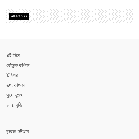
আরও খবর
এই দিনে
কৌতুক কণিকা
চিঠিপত্র
তথ্য কণিকা
সুখে দুঃখে
হৃদয় বৃত্তি
বৃহত্তর চট্টগ্রাম