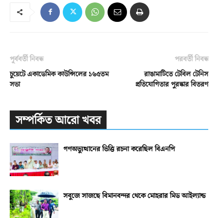
পূর্ববর্তী নিবন্ধ
পরবর্তী নিবন্ধ
চুয়েটে একাডেমিক কাউন্সিলের ১৬৫তম
রাঙামাটিতে টেবিল টেনিস
সভা
প্রতিযোগিতার পুরস্কার বিতরণ
সম্পর্কিত আরো খবর
গণঅভ্যুত্থানের ভিত্তি রচনা করেছিল বিএনপি
সবুজে সাজছে বিমানবন্দর থেকে মোহরার মিড আইল্যান্ড