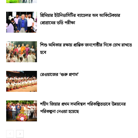
প্রিমিয়ার ইউনিভার্সিটির ব্যাচেলর অব আর্কিটেকচার
প্রোগ্রামের ভর্তি পরীক্ষা
শিশু অধিকার রক্ষায় প্রান্তিক জনগোষ্ঠীর দিকে চোখ রাখতে
হবে
রেওয়াজের ‘গুরু প্রণাম’
শহীদ জিয়ার প্রথম সমাধিস্থল পরিকল্পিতভাবে উন্নয়নের
পরিকল্পনা নেওয়া হয়েছে