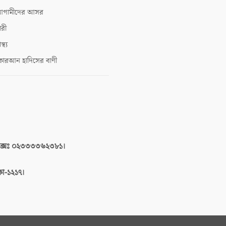
গামীদের আসর
ারী
াস্থ্য
োরআন হাদিসের বাণী
াক্সঃ ০২৩৩৩৩৬২৩৮১।
াকা-১২১৭।