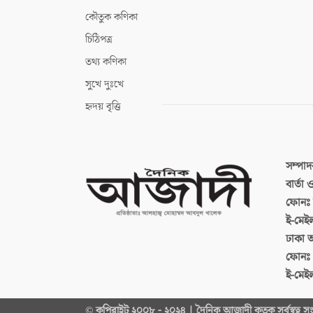
কৌতুক কণিকা
চিঠিপত্র
তথ্য কণিকা
সুখে দুঃখে
হৃদয় বৃত্তি
সম্পা
বার্তা
ফোনঃ ব
ই-মেই
ঢাকা 
ফোনঃ
ই-মেই
© কপিরাইট ২০০৮ - ২০২৪ | দৈনিক আজাদী কতৃক সর্বস্বত্ব