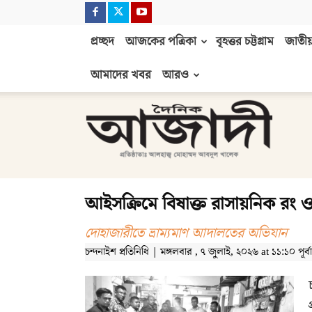
প্রচ্ছদ
আজকের পত্রিকা
বৃহত্তর চট্টগ্রাম
জাতীয়
আমাদের খবর
আরও
দৈনিক
আজাদী
আইসক্রিমে বিষাক্ত রাসায়নিক রং ও
দোহাজারীতে ভ্রাম্যমাণ আদালতের অভিযান
চন্দনাইশ প্রতিনিধি | মঙ্গলবার , ৭ জুলাই, ২০২৬ at ১১:১০ পূর্বাহ