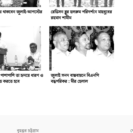
য়ে থাকবেন জুলাই-আগস্টের
রেডিসন ব্লুর হলরুম পরিদর্শনে মাহবুবের
রহমান শামীম
র পাশাপাশি তা হৃদয়ে ধারণ ও
জুলাই সনদ বাস্তবায়নে বিএনপি
লিত করতে হবে
বদ্ধপরিকর : মীর হেলাল
বৃহত্তর চট্টগ্রাম
খ