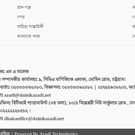
গ্রাম-গঞ্জ
আ
নগর
ন
সাহিত্য সাপ্তাহিকী
স্ব
আমাদের খবর
ক
দকঃ
এম এ মালেক
 ও সম্পাদকীয় কার্যালয়ঃ
৯, সিডিএ বাণিজ্যিক এলাকা, মোমিন রোড, চট্টগ্রাম।
ার্তাঃ
০২৩৩৩৩৬২৩৮০, বিজ্ঞাপনঃ ০২৩৩৩৩৬২৩৮২ | ০১৭৫৫৬০৮২০০, ফ্য
লঃ
azadi@dainikazadi.net
অফিসঃ
বিটিআই প্যারামাউন্ট (৩য় তলা), ৮০/৪ সিদ্ধেশ্বরী নিউ সার্কুলার রোড , ঢ
০২২২২২২৮৫৮২ ।
লঃ
dhakaoffice@dainikazadi.net
 সংরক্ষিত | Powered By Azadi Technologies.