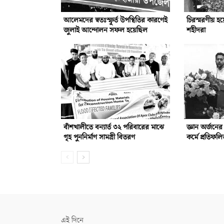
আলেমদের স্বতঃস্ফূর্ত উপস্থিতির কারণেই
চিরস্মরণীয় হ
জুলাই আন্দোলন সফল হয়েছিল
শহীদরা
বাঁশখালীতে বন্যার্ত ৩২ পরিবারের মাঝে
জ্ঞান অর্জনে
গৃহ পুননির্মাণ সামগ্রী বিতরণ
কর্মে প্রতিফ
এই দিনে