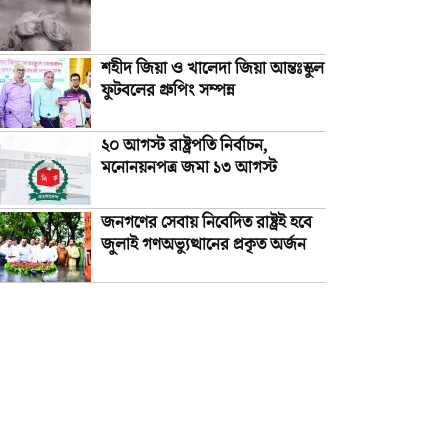
শহীদ জিয়া ও খালেদা জিয়া আন্তঃস্কুল
ফুটবলের গ্রুপিং সম্পন্ন
২০ আগস্ট রাষ্ট্রপতি নির্বাচন,
মনোনয়নপত্র জমা ১৩ আগস্ট
জনগণের সেবায় নিবেদিত রাষ্ট্রই হবে
জুলাই গণঅভ্যুত্থানের প্রকৃত অর্জন