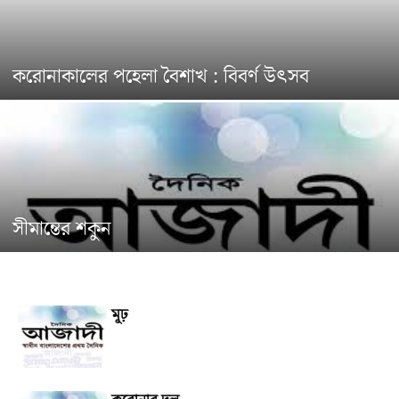
করোনাকালের পহেলা বৈশাখ : বিবর্ণ উৎসব
সীমান্তের শকুন
মূঢ়