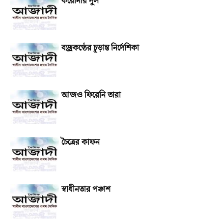
করোনার দুল
বজ্রকণ্ঠের চূড়ান্ত নির্দেশিকা
আজও ফিরেনি তারা
চৈত্রের কাফন
স্বাধীনতার পঞ্চাশ