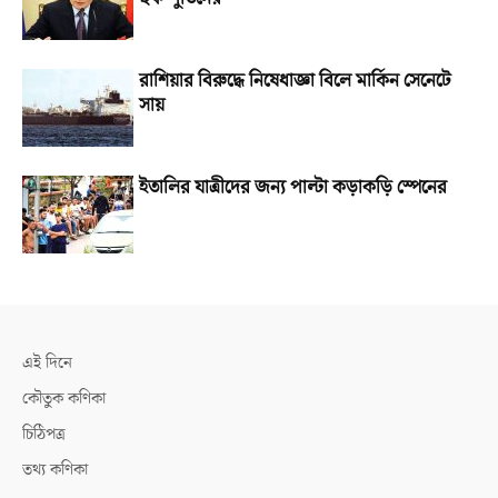
রাশিয়ার বিরুদ্ধে নিষেধাজ্ঞা বিলে মার্কিন সেনেটে
সায়
ইতালির যাত্রীদের জন্য পাল্টা কড়াকড়ি স্পেনের
এই দিনে
কৌতুক কণিকা
চিঠিপত্র
তথ্য কণিকা