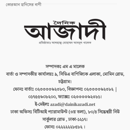
কোরআন হাদিসের বাণী
সম্পাদকঃ
এম এ মালেক
বার্তা ও সম্পাদকীয় কার্যালয়ঃ
৯, সিডিএ বাণিজ্যিক এলাকা, মোমিন রোড,
চট্টগ্রাম।
ফোনঃ বার্তাঃ
০২৩৩৩৩৬২৩৮০, বিজ্ঞাপনঃ ০২৩৩৩৩৬২৩৮২ |
০১৭৫৫৬০৮২০০, ফ্যাক্সঃ ০২৩৩৩৩৬২৩৮১।
ই-মেইলঃ
azadi@dainikazadi.net
ঢাকা অফিসঃ
বিটিআই প্যারামাউন্ট (৩য় তলা), ৮০/৪ সিদ্ধেশ্বরী নিউ
সার্কুলার রোড , ঢাকা-১২১৭।
ফোনঃ
০২২২২২২৮৫৮২ ।