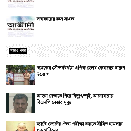
অন্ধকারের রুদ্র সাধক
আরও খবর
চমেকের সৌন্দর্যবর্ধনে এপিক হেলথ কেয়ারের দারুণ
উদ্যোগ
আগুন নেভাতে গিয়ে বিদ্যুৎস্পৃষ্ট, আনোয়ারায়
বিএনপি নেতার মৃত্যু
ন্যাটো জোটের ঐক্য পরীক্ষা করতে সীমিত হামলার
ছক পুতিনের