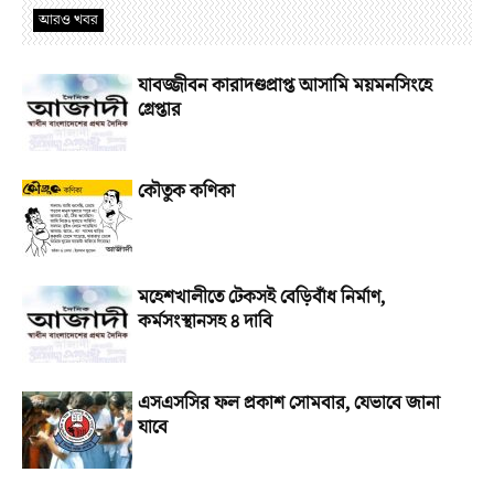
আরও খবর
যাবজ্জীবন কারাদণ্ডপ্রাপ্ত আসামি ময়মনসিংহে
গ্রেপ্তার
কৌতুক কণিকা
মহেশখালীতে টেকসই বেড়িবাঁধ নির্মাণ,
কর্মসংস্থানসহ ৪ দাবি
এসএসসির ফল প্রকাশ সোমবার, যেভাবে জানা
যাবে