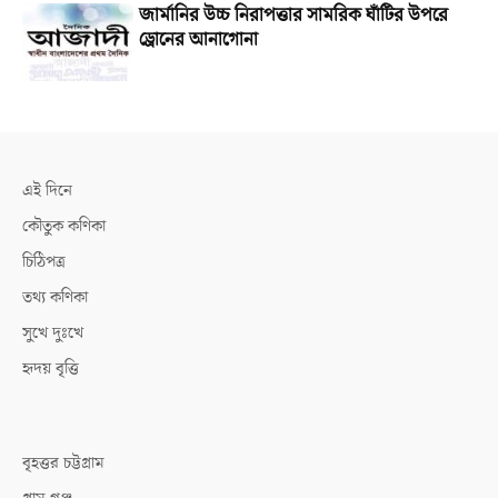
জার্মানির উচ্চ নিরাপত্তার সামরিক ঘাঁটির উপরে
ড্রোনের আনাগোনা
এই দিনে
কৌতুক কণিকা
চিঠিপত্র
তথ্য কণিকা
সুখে দুঃখে
হৃদয় বৃত্তি
বৃহত্তর চট্টগ্রাম