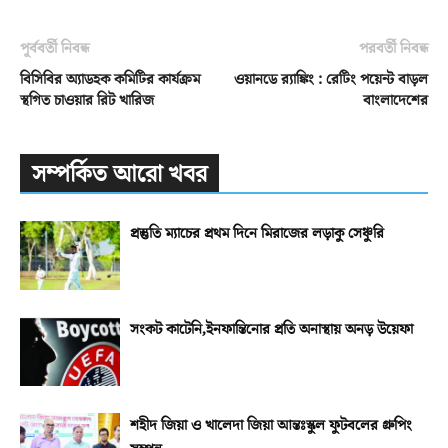
পূর্ববর্তী নিবন্ধ
পরবর্তী নিবন্ধ
বিসিবির অ্যাডহক কমিটির কার্যক্রম
ওয়ানডে র‌্যাঙ্কিং : রেটিং পয়েন্ট বাড়ল
স্থগিত চাওয়ার রিট খারিজ
বাংলাদেশের
সম্পর্কিত আরো খবর
প্রস্তুতি ম্যাচের প্রথম দিনে মিরাজের লড়াকু সেঞ্চুরি
সংকট কাটেনি,ইনফান্তিনোর প্রতি অনাস্থায় অনড় উয়েফা
শহীদ জিয়া ও খালেদা জিয়া আন্তঃস্কুল ফুটবলের গ্রুপিং