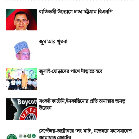
ব্যতিক্রমী উদ্যোগে চাঙা চট্টগ্রাম বিএনপি
জুম’আর খুতবা
জুলাই-যোদ্ধাদের পাশে দাঁড়াতে হবে
সংকট কাটেনি,ইনফান্তিনোর প্রতি অনাস্থায় অনড়
উয়েফা
সেপ্টেম্বর-অক্টোবরে ‘লং মার্চ’, নভেম্বরে মহাসমাবেশ
জামায়াত জোটের