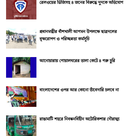
রেলওয়ের ডিজিসহ ৪ জনের বিরুদ্ধে দুদকে অভিযোগ
প্রধানমন্ত্রীর বাঁশখালী আগমন উপলক্ষে ছাত্রদলের
বৃক্ষরোপণ ও পরিচ্ছন্নতা কর্মসূচি
আনোয়ারায় গোয়ালঘরের তালা কেটে ৪ গরু চুরি
বাংলাদেশের ওপর আর কোনো তাঁবেদারি চলবে না
রাঙামাটি শহরে নিবন্ধনবিহীন অটোরিকশার দৌরাত্ম্য