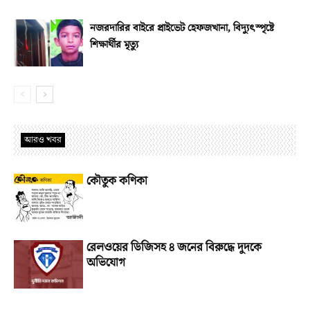
নজরদারির বাইরে প্রাইভেট হেফজখানা, বিদ্যুৎস্পৃষ্টে
শিক্ষার্থীর মৃত্যু
আরও খবর
কৌতুক কণিকা
রেলওয়ের ডিজিসহ ৪ জনের বিরুদ্ধে দুদকে
অভিযোগ