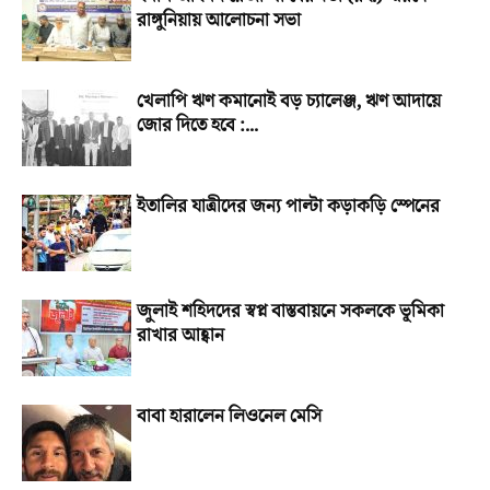
রাঙ্গুনিয়ায় আলোচনা সভা
খেলাপি ঋণ কমানোই বড় চ্যালেঞ্জ, ঋণ আদায়ে
জোর দিতে হবে :...
ইতালির যাত্রীদের জন্য পাল্টা কড়াকড়ি স্পেনের
জুলাই শহিদদের স্বপ্ন বাস্তবায়নে সকলকে ভূমিকা
রাখার আহ্বান
বাবা হারালেন লিওনেল মেসি