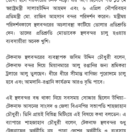
তোলা হলে সরকারের টনক নড়ে। এর অংশ হিসেবে গত ১৩ মে
স্বরাষ্ট্রমন্ত্রী সালাহউদ্দিন আহমদ এবং ৬ এপ্রিল নৌপরিবহন
প্রতিমন্ত্রী মো
.
রাজিব আহসান বন্দর পরিদর্শন করেন। মন্ত্রীদ্বয়
পরিদর্শনকালে স্থলবন্দরের অচলাবস্থা কাটিয়ে তোলার প্রতিশ্রুতি
দেন। তাদের প্রতিশ্রুতি মোতাবেক স্থলবন্দর চালু হওয়ায়
ব্যবসায়ীরা অনেক খুশি।
টেকনাফ স্থলবন্দরের ব্যবস্থাপক জসিম উদ্দিন চৌধুরী বলেন
,
টেকনাফ বন্দর দিয়ে মিয়ানমারে আলু রপ্তানির জন্য শ্রমিকরা
ট্রলারে আলু তুলছেন। ধীরে ধীরে সীমান্ত বাণিজ্য পুরোদমে চালু
হবে এবং আমদানি
–
রপ্তানি কার্যক্রম আরও বৃদ্ধি পাবে।
এই স্থলবন্দর বন্ধ থাকা নিয়ে সবসময় সোচ্চার ছিলেন উখিয়া
–
টেকনাফ আসনের সাংসদ ও জেলা বিএনপির সভাপতি শাহজাহান
চৌধুরী। তিনি প্রায়ই বিভিন্ন মিটিংয়ে এই বিষয়ে কথা বলতেন। এ
ব্যাপারে শাহজাহান চৌধুরী বলেন
,
টেকনাফ স্থলবন্দর শুধু
টেকনাফের অর্থনীতি নয়
,
পুরো দেশের অর্থনীতি ও ব্যবসায়