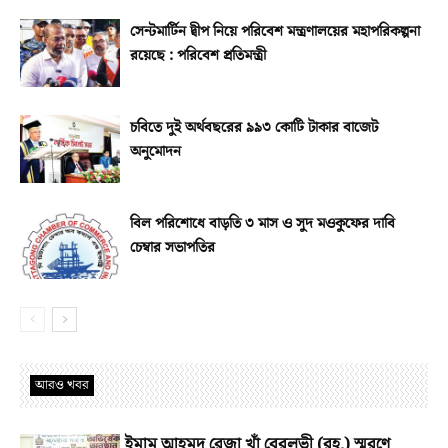
সেন্টমার্টিন দ্বীপ নিয়ে পরিবেশ মন্ত্রণালয়ের মহাপরিকল্পনা
রয়েছে : পরিবেশ প্রতিমন্ত্রী
চবিতে দুই অর্থবছরের ৯৯৩ কোটি টাকার বাজেট
অনুমোদন
বিল পরিশোধে বাড়তি ৩ মাস ও সুদ মওকুফের দাবি
চেম্বার সভাপতির
আরও খবর
ইমাম আহমদ রেজা খাঁ বেরলভী (রহ.) স্মরণে