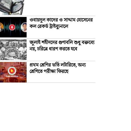
ওবায়দুল কাদের ও সাদ্দাম হোসেনের
কল রেকর্ড ট্রাইব্যুনালে
জুলাই শহীদদের গুণাবলি শুধু বক্তব্যে
নয়, চরিত্রে ধারণ করতে হবে
প্রথম শ্রেণির ভর্তি লটারিতে, অন্য
শ্রেণিতে পরীক্ষা ফিরছে