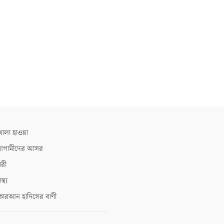
োলা হাওয়া
গামীদের আসর
ারী
াস্থ্য
োরআন হাদিসের বাণী