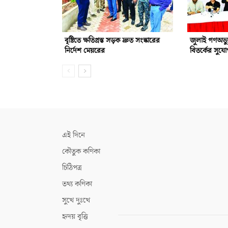
বৃষ্টিতে ক্ষতিগ্রস্ত সড়ক দ্রুত সংস্কারের
জুলাই গণঅভ্যু
নির্দেশ মেয়রের
বিতর্কের সুয
এই দিনে
কৌতুক কণিকা
চিঠিপত্র
তথ্য কণিকা
সুখে দুঃখে
হৃদয় বৃত্তি