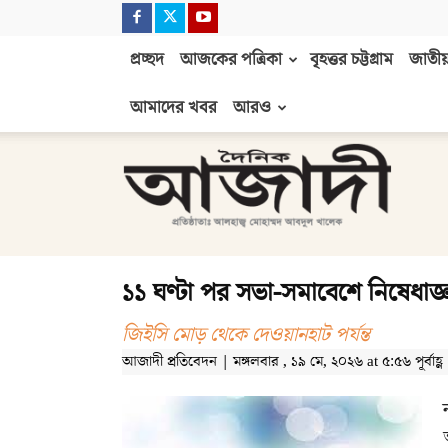
প্রচ্ছদ
আজকের পত্রিকা
বৃহত্তর চট্টগ্রাম
জাতীয়
আমাদের খবর
আরও
দৈনিক
আজাদী
১১ ঘণ্টা পর সভা-সমাবেশে নিষেধাজ্ঞা 
জিইসি মোড় থেকে দেওয়ানহাট পর্যন্ত
আজাদী প্রতিবেদন | মঙ্গলবার , ১৯ মে, ২০২৬ at ৫:৫৬ পূর্বাহ্ণ