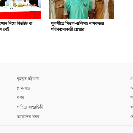
ত্থান নিয়ে বিভক্তি বা
খুলশীতে পিস্তল-গুলিসহ নাশকতার
োগ নেই
পরিকল্পনাকারী গ্রেপ্তার
বৃহত্তর চট্টগ্রাম
খ
গ্রাম-গঞ্জ
আ
নগর
ন
সাহিত্য সাপ্তাহিকী
স্ব
আমাদের খবর
ক