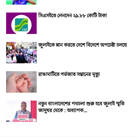
সিএসইতে লেনদেন ২৯.৮৮ কোটি টাকা
জুলাইকে ম্লান করতে দেশে বিদেশে অপচেষ্টা চলছে
রাঙামাটিতে গর্ভজাত সন্তানের মৃত্যু
নতুন বাংলাদেশের পথচলা শুরু হবে জুলাই স্মৃতি
জাদুঘর থেকে : অধ্যাপক...