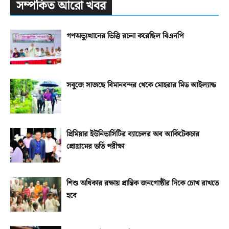
সম্পর্কিত আরো খবর
গণঅভ্যুত্থানের ভিত্তি রচনা করেছিল বিএনপি
সবুজে সাজছে বিমানবন্দর থেকে মোহরার মিড আইল্যান্ড
প্রিমিয়ার ইউনিভার্সিটির ব্যাচেলর অব আর্কিটেকচার
প্রোগ্রামের ভর্তি পরীক্ষা
শিশু অধিকার রক্ষায় প্রান্তিক জনগোষ্ঠীর দিকে চোখ রাখতে
হবে