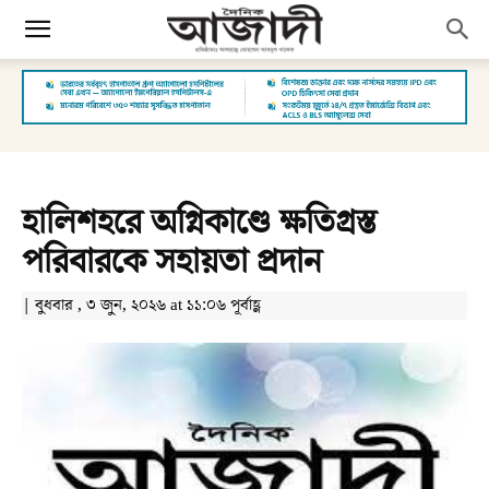
হালিশহরে অগ্নিকাণ্ডে ক্ষতিগ্রস্ত
পরিবারকে সহায়তা প্রদান
| বুধবার , ৩ জুন, ২০২৬ at ১১:০৬ পূর্বাহ্ণ