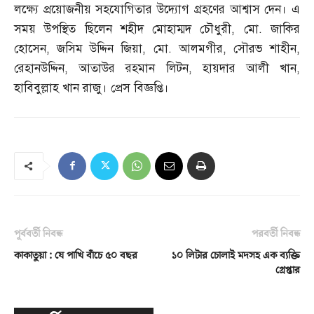
লক্ষ্যে প্রয়োজনীয় সহযোগিতার উদ্যোগ গ্রহণের আশ্বাস দেন। এ
সময় উপস্থিত ছিলেন শহীদ মোহাম্মদ চৌধুরী
,
মো
.
জাকির
হোসেন
,
জসিম উদ্দিন জিয়া
,
মো
.
আলমগীর
,
সৌরভ শাহীন
,
রেহানউদ্দিন
,
আতাউর রহমান লিটন
,
হায়দার আলী খান
,
হাবিবুল্লাহ খান রাজু। প্রেস বিজ্ঞপ্তি।
পূর্ববর্তী নিবন্ধ
পরবর্তী নিবন্ধ
কাকাতুয়া : যে পাখি বাঁচে ৫০ বছর
১০ লিটার চোলাই মদসহ এক ব্যক্তি
গ্রেপ্তার