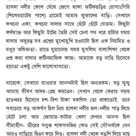
হালদা নদীর কোল ঘেঁষে জেগে থাকা ফটিকছড়ির রোসাংগিরি
(
শিলেরহাটের পাশে
)
গ্রামেই আমার ফুফাদের বাড়ি। সেখানে
কখনো একা
,
কখনো দাদার সাথে হেঁটে হেঁটে যেতাম। কিছুটা
কর্দমাক্ত আর কিছুটা ইটের তৈরি সেই চেনা পথ ধরে হাঁটার সময়
দাদার অফুরন্ত সব প্রশ্নের মুখোমুখি হওয়াটা ছিল এক নিয়মিত ও
মধুর অভিজ্ঞতা। রাতে ঘুমানোর সময় মুসলিম বাল্যশিক্ষা থেকে
প্রশ্ন করা দাদার রুটিনমাফিক কাজ। আমাকে বড় নাতি হিসেবে
হয়তো একটু বেশি ভালোবাসতো।
যাহোক
,
সেখানে যাওয়ার আনন্দটাই ছিল অন্যরকম। বড় ফুফু
আমায় ভীষণ আদর
–
স্নেহ করতেন। সেখান থেকে ফেরার সময়
হাতখরচ হিসেবে দশ
–
বিশ টাকা বকশিস তো থাকতোই
,
তবে
সবচেয়ে বড় আকর্ষণ ছিল প্রিয় হালদা নদীর জল।নদীর পাড় দিয়ে
হেঁটে চলা আর জোয়ার
–
ভাটার খেলা দেখার আনন্দ ছিল
সীমাহীন। তীরের সবুজ শাকসবজির ক্ষেত সেই সৌন্দর্যকে যেন
আরও বাড়িয়ে দ্বিগুণ করে দিত। হালদা নদী থেকে বড়শি দিয়ে মাছ