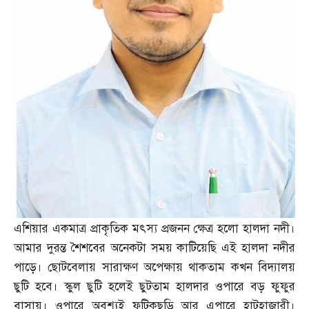
এশিয়ার একমাত্র প্রাকৃতিক মৎস্য প্রজনন ক্ষেত্র হলো হালদা নদী।
আমার দুরন্ত শৈশবের অনেকটা সময় কাটিয়েছি এই হালদা নদীর
পাড়ে। ছোটবেলায় সারাক্ষণ অপেক্ষায় থাকতাম কখন বিদ্যালয়
ছুটি হবে। স্কুল ছুটি হলেই ছুটতাম হালদার ওপারে বড় ফুফুর
বাসায়। ওপারে অবশ্যই ফটিকছড়ি আর এপারে হাটহাজারী।