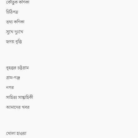
কৌতুক কণিকা
চিঠিপত্র
তথ্য কণিকা
সুখে দুঃখে
হৃদয় বৃত্তি
বৃহত্তর চট্টগ্রাম
গ্রাম-গঞ্জ
নগর
সাহিত্য সাপ্তাহিকী
আমাদের খবর
খোলা হাওয়া