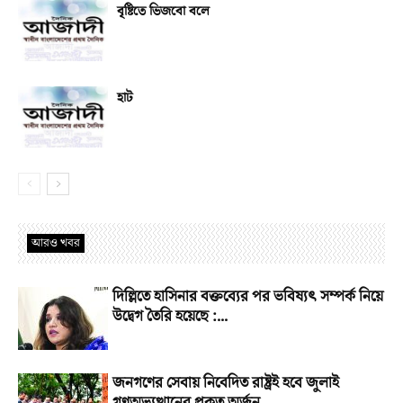
বৃষ্টিতে ভিজবো বলে
হাট
আরও খবর
দিল্লিতে হাসিনার বক্তব্যের পর ভবিষ্যৎ সম্পর্ক নিয়ে
উদ্বেগ তৈরি হয়েছে :...
জনগণের সেবায় নিবেদিত রাষ্ট্রই হবে জুলাই
গণঅভ্যুত্থানের প্রকৃত অর্জন