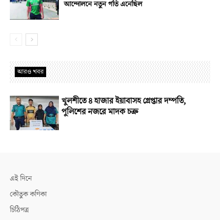
আন্দোলনে নতুন গতি এনেছিল
আরও খবর
খুলশীতে ৪ হাজার ইয়াবাসহ গ্রেপ্তার দম্পতি,
পুলিশের নজরে মাদক চক্র
এই দিনে
কৌতুক কণিকা
চিঠিপত্র