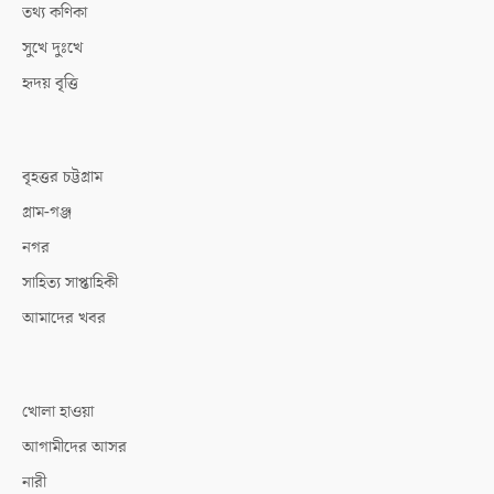
তথ্য কণিকা
সুখে দুঃখে
হৃদয় বৃত্তি
বৃহত্তর চট্টগ্রাম
গ্রাম-গঞ্জ
নগর
সাহিত্য সাপ্তাহিকী
আমাদের খবর
খোলা হাওয়া
আগামীদের আসর
নারী