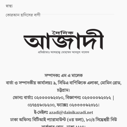
স্বাস্থ্য
কোরআন হাদিসের বাণী
সম্পাদকঃ
এম এ মালেক
বার্তা ও সম্পাদকীয় কার্যালয়ঃ
৯, সিডিএ বাণিজ্যিক এলাকা, মোমিন রোড,
চট্টগ্রাম।
ফোনঃ বার্তাঃ
০২৩৩৩৩৬২৩৮০, বিজ্ঞাপনঃ ০২৩৩৩৩৬২৩৮২ |
০১৭৫৫৬০৮২০০, ফ্যাক্সঃ ০২৩৩৩৩৬২৩৮১।
ই-মেইলঃ
azadi@dainikazadi.net
ঢাকা অফিসঃ
বিটিআই প্যারামাউন্ট (৩য় তলা), ৮০/৪ সিদ্ধেশ্বরী নিউ