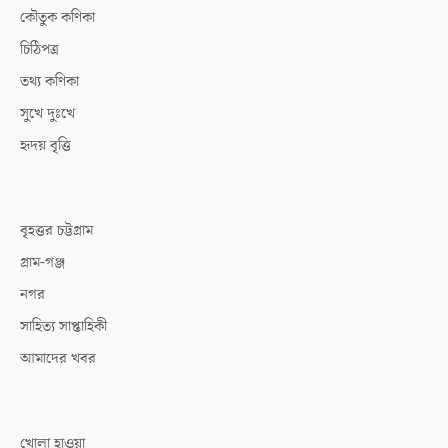
কৌতুক কণিকা
চিঠিপত্র
তথ্য কণিকা
সুখে দুঃখে
হৃদয় বৃত্তি
বৃহত্তর চট্টগ্রাম
গ্রাম-গঞ্জ
নগর
সাহিত্য সাপ্তাহিকী
আমাদের খবর
খোলা হাওয়া