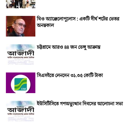
থিও অ্যাঞ্জেলোপুলোস : একটি দীর্ঘ শটের ভেতর
অনন্তকাল
চট্টগ্রামে আরও ৪৪ জন ডেঙ্গু আক্রান্ত
সিএসইতে লেনদেন ৩১.৩৫ কোটি টাকা
ইউসিটিসিতে গণঅভ্যুত্থান দিবসের আলোচনা সভা