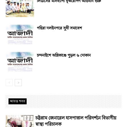
লিডার্সের মাসব্যাপী বৃক্ষরোপণ অভিযান শুরু
গহিরা দলইনগরে সুধী সমাবেশ
চন্দনাইশে অগ্নিকাণ্ডে পুড়ল ৬ দোকান
আরও খবর
চট্টগ্রাম জেনারেল হাসপাতাল পরিদর্শনে বিভাগীয়
স্বাস্থ্য পরিচালক