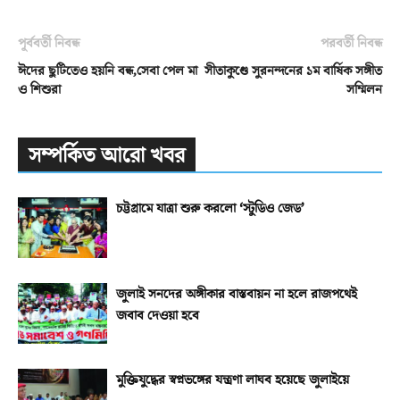
পূর্ববর্তী নিবন্ধ
পরবর্তী নিবন্ধ
ঈদের ছুটিতেও হয়নি বন্ধ,সেবা পেল মা
সীতাকুণ্ডে সুরনন্দনের ১ম বার্ষিক সঙ্গীত
ও শিশুরা
সম্মিলন
সম্পর্কিত আরো খবর
চট্টগ্রামে যাত্রা শুরু করলো ‘স্টুডিও জেড’
জুলাই সনদের অঙ্গীকার বাস্তবায়ন না হলে রাজপথেই
জবাব দেওয়া হবে
মুক্তিযুদ্ধের স্বপ্নভঙ্গের যন্ত্রণা লাঘব হয়েছে জুলাইয়ে