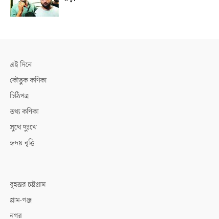
এই দিনে
কৌতুক কণিকা
চিঠিপত্র
তথ্য কণিকা
সুখে দুঃখে
হৃদয় বৃত্তি
বৃহত্তর চট্টগ্রাম
গ্রাম-গঞ্জ
নগর