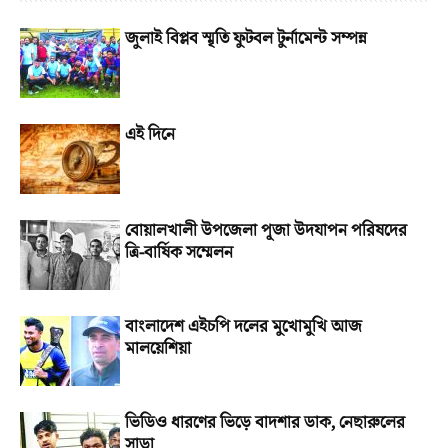
জুলাই বিপ্লব স্মৃতি ফুটবল টুর্নামেন্ট সম্পন্ন
এই দিনে
বোয়ালখালী উপজেলা পূজা উদযাপন পরিষদের
ত্রি-বার্ষিক সম্মেলন
বাংলাদেশ এইচপি দলের মুখোমুখি আজ
মালয়েশিয়া
ভিডিও ধারণের ভিড়ে বাদশার ডাক, নেছারুলের
সাড়া