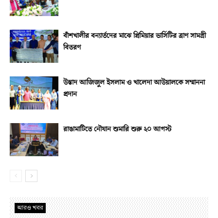
বাঁশখালীর বন্যার্তদের মাঝে প্রিমিয়ার ভার্সিটির ত্রাণ সামগ্রী
বিতরণ
উস্তাদ আজিজুল ইসলাম ও খালেদা আউয়ালকে সম্মাননা
প্রদান
রাঙামাটিতে নৌযান শুমারি শুরু ২০ আগস্ট
আরও খবর