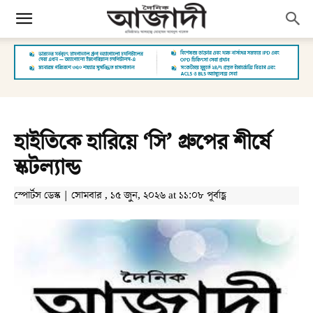
হাইতিকে হারিয়ে ‘সি’ গ্রুপের শীর্ষে
স্কটল্যান্ড
স্পোর্টস ডেস্ক | সোমবার , ১৫ জুন, ২০২৬ at ১১:০৮ পূর্বাহ্ণ