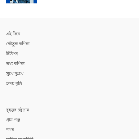
এই দিনে
কৌতুক কণিকা
চিঠিপত্র
তথ্য কণিকা
সুখে দুঃখে
হৃদয় বৃত্তি
বৃহত্তর চট্টগ্রাম
গ্রাম-গঞ্জ
নগর