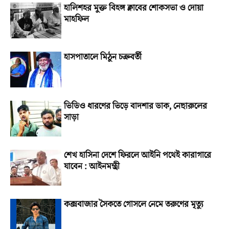
হালিশহর মুক্ত বিহঙ্গ ক্লাবের শোকসভা ও দোয়া
মাহফিল
হাসপাতালে মিঠুন চক্রবর্তী
ভিডিও ধারণের ভিড়ে বাদশার ডাক, নেছারুলের
সাড়া
শেখ হাসিনা দেশে ফিরলে আইনি পথেই কারাগারে
যাবেন : আইনমন্ত্রী
কক্সবাজার সৈকতে গোসলে নেমে তরুণের মৃত্যু