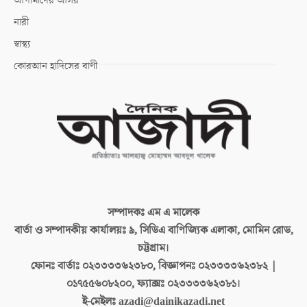
আগামীদের আসর
নারী
স্বাস্থ্য
কোরআন হাদিসের বাণী
সম্পাদকঃ
এম এ মালেক
বার্তা ও সম্পাদকীয় কার্যালয়ঃ
৯, সিডিএ বাণিজ্যিক এলাকা, মোমিন রোড,
চট্টগ্রাম।
ফোনঃ বার্তাঃ
০২৩৩৩৩৬২৩৮০, বিজ্ঞাপনঃ ০২৩৩৩৩৬২৩৮২ |
০১৭৫৫৬০৮২০০, ফ্যাক্সঃ ০২৩৩৩৩৬২৩৮১।
ই-মেইলঃ
azadi@dainikazadi.net