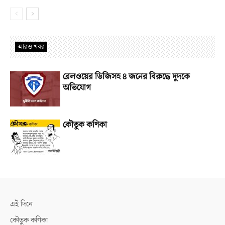
আরও খবর
রেলওয়ের ডিজিসহ ৪ জনের বিরুদ্ধে দুদকে
অভিযোগ
কৌতুক কণিকা
এই দিনে
কৌতুক কণিকা