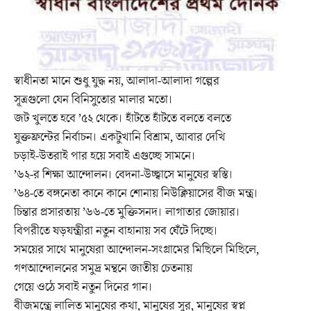
স্বাধীনতা মানে শুধু যুদ্ধ নয়, আলাদা-আলাদা গল্পের
সূত্রগুলো যেন বিনিসুতোর মালার মতো।
জট খুলতে হবে ’৫২ থেকে। হাঁটতে হাঁটতে বলতে বলতে
যুক্তফ্রন্টের নির্বাচন। একটুখানি বিশ্রাম, আবার দেখি
চড়াই-উতরাই পার হয়ে সবাই এগুচ্ছে সামনে।
’৬২-র শিক্ষা আন্দোলন। বেদনা-উচ্ছ্বাসে মানুষের স্বস্তি।
’৬৪-তে বঙ্গনেতা কানে কানে শোনায় নিউক্লিয়াসের বীজ মন্ত্র।
চিন্তার প্রসারতায় ’৬৬-তে মুক্তিসনদ। লাগাতার জোয়ার।
বিপরীতে ষড়যন্ত্রীরা নতুন বাহানায় সব ঘেঁটে দিচ্ছে।
সময়ের সাথে মানুষেরা আন্দোলন-সংগ্রামের মিছিলে মিছিলে,
গণআন্দোলনের সমুদ্র মন্থনে জাতীয় চেতনায়
গেয়ে ওঠে সবাই নতুন দিনের গান।
বীজমন্ত্রে লালিত মানুষের কথা, মানুষের সুর, মানুষের স্বপ্ন