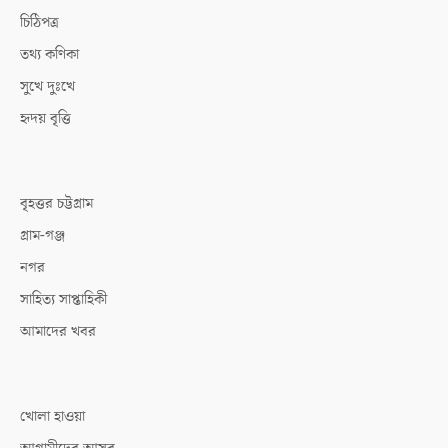
চিঠিপত্র
তথ্য কণিকা
সুখে দুঃখে
হৃদয় বৃত্তি
বৃহত্তর চট্টগ্রাম
গ্রাম-গঞ্জ
নগর
সাহিত্য সাপ্তাহিকী
আমাদের খবর
খোলা হাওয়া