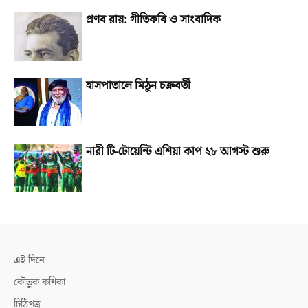
প্রণব রায়: গীতিকবি ও সাংবাদিক
হাসপাতালে মিঠুন চক্রবর্তী
নারী টি-টোয়েন্টি এশিয়া কাপ ২৮ আগস্ট শুরু
এই দিনে
কৌতুক কণিকা
চিঠিপত্র