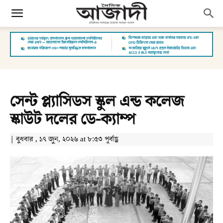
সেন্ট প্ল্যাসিডস স্কুল এন্ড কলেজ
স্কাউট দলের ডে-ক্যাম্প
| বুধবার , ১৭ জুন, ২০২৬ at ৮:৫৩ পূর্বাহ্ণ