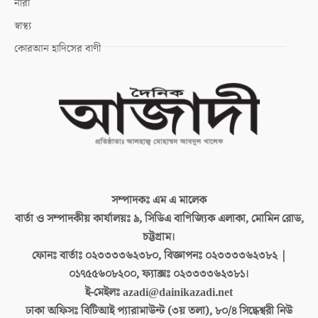
নারী
স্বাস্থ্য
কোরআন হাদিসের বাণী
সম্পাদকঃ
এম এ মালেক
বার্তা ও সম্পাদকীয় কার্যালয়ঃ
৯, সিডিএ বাণিজ্যিক এলাকা, মোমিন রোড,
চট্টগ্রাম।
ফোনঃ বার্তাঃ
০২৩৩৩৩৬২৩৮০, বিজ্ঞাপনঃ ০২৩৩৩৩৬২৩৮২ |
০১৭৫৫৬০৮২০০, ফ্যাক্সঃ ০২৩৩৩৩৬২৩৮১।
ই-মেইলঃ
azadi@dainikazadi.net
ঢাকা অফিসঃ
বিটিআই প্যারামাউন্ট (৩য় তলা), ৮০/৪ সিদ্ধেশ্বরী নিউ