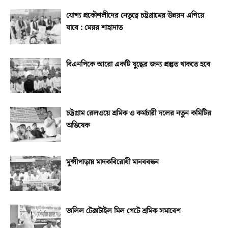
যোগ্য প্রকৌশলীদের নেতৃত্বে চট্টগ্রামের উন্নয়ন এগিয়ে
যাবে : মেয়র শাহাদাত
বিএনপিকে আরো একটি যুদ্ধের জন্য প্রস্তুত থাকতে হবে
চট্টগ্রাম রেলওয়ে শ্রমিক ও কর্মচারী দলের নতুন কমিটির
অভিষেক
মুন্সীপাড়ায় মাদকবিরোধী মানববন্ধন
জলিল টেক্সটাইল মিল গেটে শ্রমিক সমাবেশ