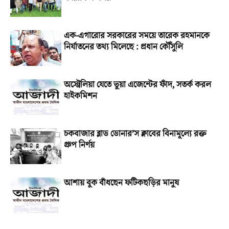
এক-এগারোর সরকারের সময়ে তারেক রহমানকে
নির্যাতনের তথ্য মিলেছে : প্রধান কৌঁসুলি
অস্ট্রেলিয়া যেতে ভুয়া এজেন্টের ফাঁদ, সতর্ক করল
হাইকমিশন
চকবাজার ব্লাড ডোনার’স ক্লাবের বিনামূল্যে রক্ত
গ্রুপ নির্ণয়
আশায় বুক বাঁধছেন ফটিকছড়ির মানুষ