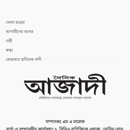
খোলা হাওয়া
আগামীদের আসর
নারী
স্বাস্থ্য
কোরআন হাদিসের বাণী
সম্পাদকঃ
এম এ মালেক
বার্তা ও সম্পাদকীয় কার্যালয়ঃ
৯, সিডিএ বাণিজ্যিক এলাকা, মোমিন রোড,