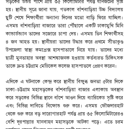
সড়কের উভয় পাশে প্রায় ৩৫ কিলোমিটার পর্যন্ত যানজটের সৃষ্টি
হয়। স্থানীয় সূত্রে জানা যায়
,
গতকাল বাঁশবাড়িয়া উচ্চ বিদ্যালয়
ছুটি শেষে শিক্ষার্থীরা অন্যান্য দিনের মতো বাড়ি ফিরে যাচ্ছিল।
এসময় বাঁশবাড়িয়া বাজারে তারা পৌঁছালে একটি ঢাকামুখি মিনি
কাভার্ডভ্যান তাদের সজোরে চাপা দেয়। এসময় তিন শিক্ষার্থীসহ
৪ জন আহত হয়। স্থানীয়রা তাদের উদ্ধার করে প্রথমে সীতাকুণ্ড
উপজেলা স্বাস্থ্য কমপ্লেক্স হাসপাতালে নিয়ে যায়। তাদের মধ্যে
ছাত্রী মুনতাহার অবস্থা আশঙ্কাজনক হওয়ায় কর্তব্যরত চিকিৎসক
তাকে দ্রুত চট্টগ্রাম মেডিকেল কলেজ হাসপাতলে প্রেরণ করেন।
এদিকে এ ঘটনাকে কেন্দ্র করে স্থানীয় বিক্ষুব্ধ জনতা ৫টার দিকে
ঢাকা
–
চট্টগ্রাম মহাসড়কের বাঁশবাড়িয়া বাজার এলাকায় অবস্থান
করে সড়কের বিভিন্ন স্থানে বাঁশে আগুন দিয়ে ব্যারিকেড সৃষ্টি করে
এবং বিভিন্ন দাবিতে বিক্ষোভ শুরু করে। এসময় ফৌজদারহাট
থেকে শুরু করে বড় দারোগারহাট পর্যন্ত প্রায় ৩৫ কিলোমিটারেরও
বেশি দূরপাল্লার যানবাহন মহাসড়কে আটকা পড়ে। এতে চরম