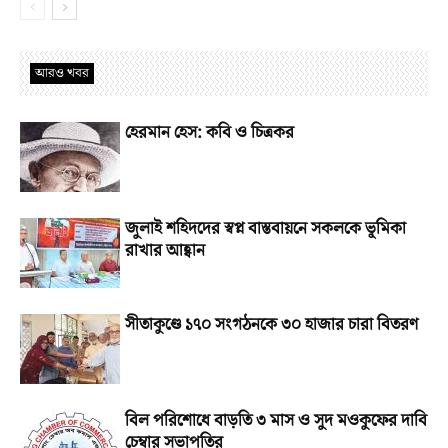
আরও খবর
হেরমান হেস: কবি ও চিত্রকর
জুলাই শহিদদের স্বপ্ন বাস্তবায়নে সকলকে ভূমিকা
রাখার আহ্বান
সীতাকুণ্ডে ১৭০ সংগঠনকে ৩০ হাজার চারা বিতরণ
বিল পরিশোধে বাড়তি ৩ মাস ও সুদ মওকুফের দাবি
চেম্বার সভাপতির