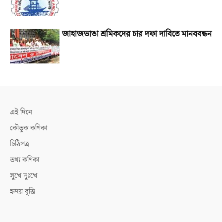
জাহাজভাঙা শ্রমিকদের চার দফা দাবিতে মানববন্ধন
এই দিনে
কৌতুক কণিকা
চিঠিপত্র
তথ্য কণিকা
সুখে দুঃখে
হৃদয় বৃত্তি