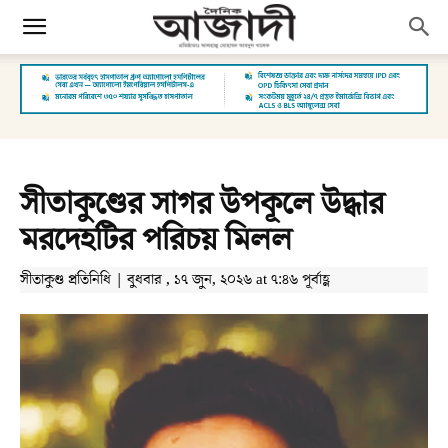
সীতাকুণ্ডের সাগর উপকূলে উদ্ধার
মরদেহটির পরিচয় মিলল
সীতাকুণ্ড প্রতিনিধি | বুধবার , ১৭ জুন, ২০২৬ at ৭:৪৬ পূর্বাহ্ণ