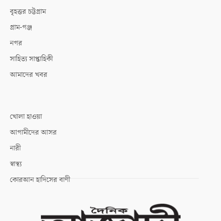
বৃহত্তর চট্টগ্রাম
গ্রাম-গঞ্জ
নগর
সাহিত্য সাপ্তাহিকী
আমাদের খবর
খোলা হাওয়া
আগামীদের আসর
নারী
স্বাস্থ্য
কোরআন হাদিসের বাণী