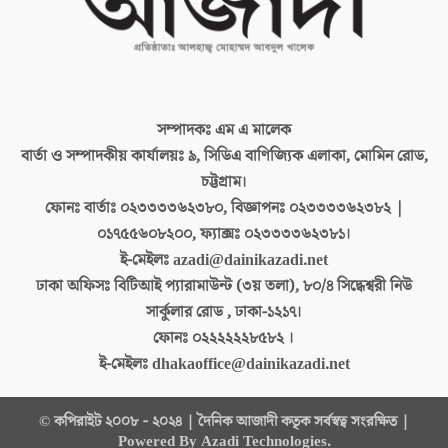
সম্পাদকঃ
এম এ মালেক
বার্তা ও সম্পাদকীয় কার্যালয়ঃ
৯, সিডিএ বাণিজ্যিক এলাকা, মোমিন রোড,
চট্টগ্রাম।
ফোনঃ বার্তাঃ
০২৩৩৩৩৬২৩৮০, বিজ্ঞাপনঃ ০২৩৩৩৩৬২৩৮২ |
০১৭৫৫৬০৮২০০, ফ্যাক্সঃ ০২৩৩৩৩৬২৩৮১।
ই-মেইলঃ
azadi@dainikazadi.net
ঢাকা অফিসঃ
বিটিআই প্যারামাউন্ট (৩য় তলা), ৮০/৪ সিদ্ধেশ্বরী নিউ
সার্কুলার রোড , ঢাকা-১২১৭।
ফোনঃ
০২২২২২২৮৫৮২ ।
ই-মেইলঃ
dhakaoffice@dainikazadi.net
© কপিরাইট ২০০৮ - ২০২৪ | দৈনিক আজাদী কতৃক সর্বস্বত্ব সংরক্ষিত |
Powered By Azadi Technologies.