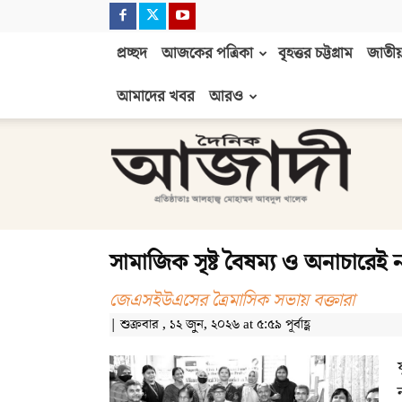
প্রচ্ছদ
আজকের পত্রিকা
বৃহত্তর চট্টগ্রাম
জাতীয়
আমাদের খবর
আরও
দৈনিক
আজাদী
সামাজিক সৃষ্ট বৈষম্য ও অনাচারেই ন
জেএসইউএসের ত্রৈমাসিক সভায় বক্তারা
| শুক্রবার , ১২ জুন, ২০২৬ at ৫:৫৯ পূর্বাহ্ণ