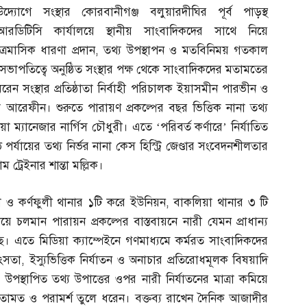
উদ্যোগে সংস্থার কোরবানীগঞ্জ বলুয়ারদীঘির পূর্ব পাড়স্থ
আরডিটিসি কার্যালয়ে স্থানীয় সাংবাদিকদের সাথে নিয়ে
ত্রৈমাসিক ধারণা প্রদান
,
তথ্য উপস্থাপন ও মতবিনিময় গতকাল
সভাপতিত্বে অনুষ্ঠিত সংস্থার পক্ষ থেকে সাংবাদিকদের মতামতের
ুলে ধরেন সংস্থার প্রতিষ্ঠাতা নির্বাহী পরিচালক ইয়াসমীন পারভীন ও
ল আরেফীন। শুরুতে পারায়ণ প্রকল্পের বছর ভিত্তিক নানা তথ্য
িয়া ম্যানেজার নার্গিস চৌধুরী। এতে ‘পরিবর্ত কর্ণারে’ নির্যাতিত
র্যায়ের তথ্য নির্ভর নানা কেস হিস্ট্রি জেণ্ডার সংবেদনশীলতার
 ট্রেইনার শান্তা মল্লিক।
া ও কর্ণফুলী থানার ১টি করে ইউনিয়ন
,
বাকলিয়া থানার ৩ টি
য়ে চলমান পারায়ন প্রকল্পের বাস্তবায়নে নারী যেমন প্রাধান্য
। এতে মিডিয়া ক্যাম্পেইনে গণমাধ্যমে কর্মরত সাংবাদিকদের
িংসতা
,
ইস্যুভিত্তিক নির্যাতন ও অনাচার প্রতিরোধমূলক বিষয়াদি
 উপস্থাপিত তথ্য উপাত্তের ওপর নারী নির্যাতনের মাত্রা কমিয়ে
তামত ও পরামর্শ তুলে ধরেন। বক্তব্য রাখেন দৈনিক আজাদীর