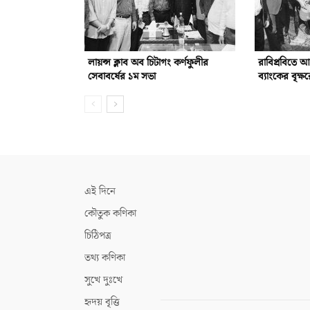
লায়ন্স ক্লাব অব চিটাগং কর্ণফুলীর
রাবিপ্রবিতে 
সেবাবর্ষের ১ম সভা
ব্যাংকের বৃক্ষ
এই দিনে
কৌতুক কণিকা
চিঠিপত্র
তথ্য কণিকা
সুখে দুঃখে
হৃদয় বৃত্তি