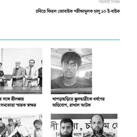
পরবর্তী নিবন্ধ
চবিতে ফিরল জোবাইক পরীক্ষামূলক চালু ১০ ই-বাইক
্গে শ্রীলঙ্কার
খাগড়াছড়িতে স্কুলছাত্রীকে ধর্ষণের
ঝোতা স্মারক স্বাক্ষর
অভিযোগ, রাখাল আটক