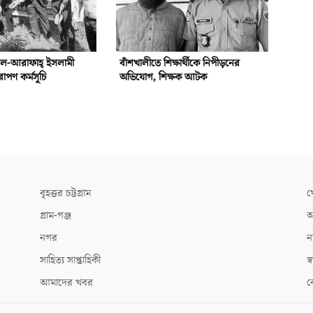
আল-আরাফাহ্‌ ইসলামী
বাঁশখালীতে শিক্ষার্থীকে নিপীড়নের
রোপণ কর্মসূচি
অভিযোগ, শিক্ষক আটক
বৃহত্তর চট্টগ্রাম
খ
গ্রাম-গঞ্জ
আ
নগর
ন
সাহিত্য সাপ্তাহিকী
স্ব
আমাদের খবর
ক