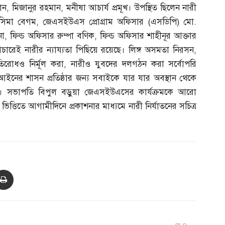
ান
,
মিজানুর রহমান
,
মনীষা আচার্য প্রমূখ। উপস্থিত ছিলেন নারী
াসিমা বেগম
,
জেএসইউএস প্রোগ্রাম অফিসার
(
এসডিপি
)
মো
.
না
,
ফিল্ড অফিসার রুম্পা বণিক
,
ফিল্ড অফিসার শাহীনূর আক্তার
াচারেই নারীর ন্যায্যতা পিছিয়ে রয়েছে। লিঙ্গ অসমতা নিরসন
,
রতিরোধও নির্মূল করা
,
নারীও যুবদের দলগঠন করা সর্বোপরি
আইনের শাসন প্রতিষ্ঠার জন্য সবাইকে যার যার অবস্থান থেকে
 সভাপতি বিপুল বড়ুয়া জেএসইউএসের কার্যক্রমকে আরো
িত্তিতে আগামীদিনে প্রকাশনার মাধ্যমে নারী নির্যাতনের সচিত্র