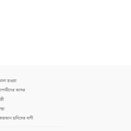
োলা হাওয়া
গামীদের আসর
ারী
াস্থ্য
োরআন হাদিসের বাণী