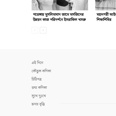
পতেঙ্গায় মুসলিমাবাদ জামে মসজিদের
মহানগরী আইনজ
উন্নয়ন কাজ পরিদর্শনে ইসরাফিল খসরু
শিক্ষাশিবির
এই দিনে
কৌতুক কণিকা
চিঠিপত্র
তথ্য কণিকা
সুখে দুঃখে
হৃদয় বৃত্তি