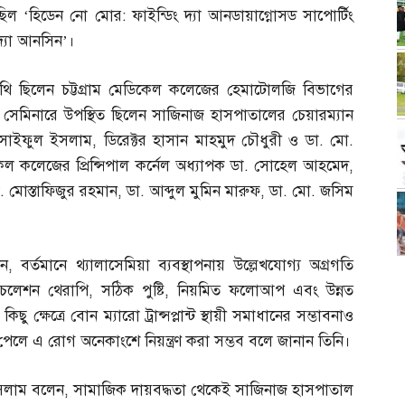
ছিল ‘হিডেন নো মোর
:
ফাইন্ডিং দ্যা আনডায়াগ্নোসড সাপোর্টিং
দ্যা আনসিন’।
থি ছিলেন চট্টগ্রাম মেডিকেল কলেজের হেমাটোলজি বিভাগের
। সেমিনারে উপস্থিত ছিলেন সাজিনাজ হাসপাতালের চেয়ারম্যান
সাইফুল ইসলাম
,
ডিরেক্টর হাসান মাহমুদ চৌধুরী ও ডা
.
মো
.
 কলেজের প্রিন্সিপাল কর্নেল অধ্যাপক ডা
.
সোহেল আহমেদ
,
.
মোস্তাফিজুর রহমান
,
ডা
.
আব্দুল মুমিন মারুফ
,
ডা
.
মো
.
জসিম
েন
,
বর্তমানে থ্যালাসেমিয়া ব্যবস্থাপনায় উল্লেখযোগ্য অগ্রগতি
েলেশন থেরাপি
,
সঠিক পুষ্টি
,
নিয়মিত ফলোআপ এবং উন্নত
্ষেত্রে বোন ম্যারো ট্রান্সপ্লান্ট স্থায়ী সমাধানের সম্ভাবনাও
পেলে এ রোগ অনেকাংশে নিয়ন্ত্রণ করা সম্ভব বলে জানান তিনি।
 ইসলাম বলেন
,
সামাজিক দায়বদ্ধতা থেকেই সাজিনাজ হাসপাতাল