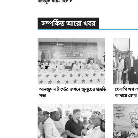
নাজমুল করিম হেলাল
সম্পর্কিত আরো খবর
আনজুমান ট্রাস্টের জশনে জুলুছের প্রস্তুতি
খেলাপি ঋণ কম
সভা
আদায়ে জোর দ