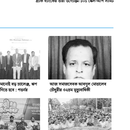
ব্র্যাক ব্যাংকের তারা উদ্যোক্তা ১০১ স্কেল-আপ সামিট
ানোই বড় চ্যালেঞ্জ, ঋণ
আজ সমাজসেবক আবদুল মোতালেব
িতে হবে : গভর্নর
চৌধুরীর ৩২তম মৃত্যুবার্ষিকী