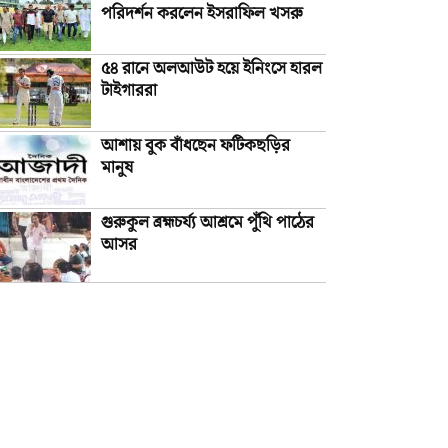
পরিদর্শন করলেন ইসরাফিল খসরু
৫৪ রানে অলআউট হয়ে ইনিংসে হারল
টাইগাররা
আশায় বুক বাঁধছেন ফটিকছড়ির
মানুষ
গুরুকুল ব্রহ্মচর্য্য আশ্রমে পুঁথি পাঠের
আসর