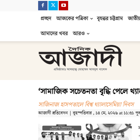
প্রচ্ছদ
আজকের পত্রিকা
বৃহত্তর চট্টগ্রাম
জাতীয়
আমাদের খবর
আরও
দৈনিক
আজাদী
‘সামাজিক সচেতনতা বৃদ্ধি পেলে থ্যা
সাজিনাজ হাসপতালে বিশ্ব থ্যালাসেমিয়া দিবস
আজাদী প্রতিবেদন | বৃহস্পতিবার , ১৪ মে, ২০২৬ at ১১:৫১ পূর্বা