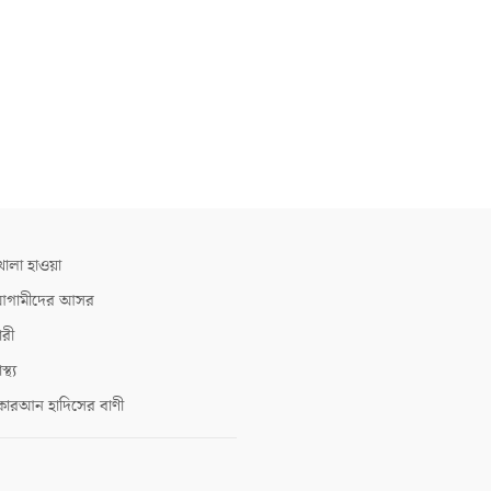
োলা হাওয়া
গামীদের আসর
ারী
াস্থ্য
োরআন হাদিসের বাণী