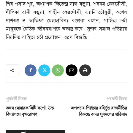
শিব প্রসাদ শূর
,
অধ্যাপক জিতেন্দ্র লাল বড়ুয়া
,
শবনম ফেরদৌসী
,
দীপিকা রানী বড়ুয়া
,
শাহীন ফেরদৌসী
,
এ্যানি চৌধুরী
,
অশেষ
দাশগুপ্ত ও আতিফা মেহজাবিন। বক্তারা বলেন
,
সাহিত্য চর্চা
মানুষকে নৈতিক জীবনযাপনে অভ্যস্ত করে। সুন্দর সমাজ প্রতিষ্ঠায়
নিয়মিত সাহিত্য চর্চা প্রয়োজন। প্রেস বিজ্ঞপ্তি।
পূর্ববর্তী নিবন্ধ
পরবর্তী নিবন্ধ
কদম মোবারক সিটি কর্পো. উচ্চ
অপপ্রচার-শিষ্টাচার বহির্ভূত রাজনীতির
বিদ্যালয়ে বৃক্ষরোপণ
বিরুদ্ধে বন্দর যুবদলের প্রতিবাদ