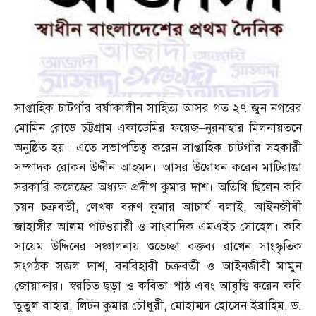
সাপ্তাহিক চাটগাঁর বর্ষাকালীন সাহিত্য আসর গত ২৭ জুন নগরের
মোমিন রোডে চট্টগ্রাম একাডেমির ফয়েজ
–
নুরনাহার মিলনায়তনে
অনুষ্ঠিত হয়। এতে সভাপতিত্ব করেন সাপ্তাহিক চাটগাঁর সহকারী
সম্পাদক রোকন উদ্দীন আহমদ। আসর উদ্বোধন করেন মাটিরাঙা
সরকারি কলেজের অধ্যক্ষ প্রদীপ কুমার দাশ। অতিথি ছিলেন কবি
চয়ন চক্রবর্তী
,
লেখক বরুণ কুমার আচার্য বলাই
,
আইনজীবী
জাহাঙ্গীর আলম পাটওয়ারী ও সাংবাদিক এমএইচ সোহেল। কবি
সায়েম উদ্দিনের সঞ্চালনায় শুভেচ্ছা বক্তব্য রাখেন সাংস্কৃতিক
সংগঠক সজল দাশ
,
বনবিহারী চক্রবর্তী ও আইনজীবী মামুন
জোয়াদ্দার। স্বরচিত ছড়া ও কবিতা পাঠ এবং আবৃত্তি করেন কবি
তুতুল বাহার
,
লিটন কুমার চৌধুরী
,
মোহাম্মদ হোসেন ইব্রাহিম
,
ড
.