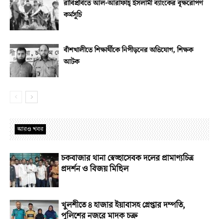
রাবিপ্রবিতে আল-আরাফাহ্‌ ইসলামী ব্যাংকের বৃক্ষরোপণ
কর্মসূচি
বাঁশখালীতে শিক্ষার্থীকে নিপীড়নের অভিযোগ, শিক্ষক
আটক
আরও খবর
চকবাজার থানা স্বেচ্ছাসেবক দলের প্রামাণ্যচিত্র
প্রদর্শন ও বিজয় মিছিল
খুলশীতে ৪ হাজার ইয়াবাসহ গ্রেপ্তার দম্পতি,
পুলিশের নজরে মাদক চক্র