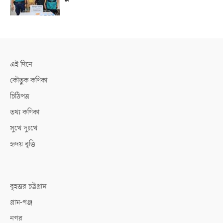
এই দিনে
কৌতুক কণিকা
চিঠিপত্র
তথ্য কণিকা
সুখে দুঃখে
হৃদয় বৃত্তি
বৃহত্তর চট্টগ্রাম
গ্রাম-গঞ্জ
নগর