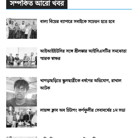
সম্পর্কিত আরো খবর
বাল্য বিয়ের ব্যাপারে সবাইকে সচেতন হতে হবে
আইআইইউসির সঙ্গে শ্রীলঙ্কার আইসিএসটির সমঝোতা
স্মারক স্বাক্ষর
খাগড়াছড়িতে স্কুলছাত্রীকে ধর্ষণের অভিযোগ, রাখাল
আটক
লায়ন্স ক্লাব অব চিটাগং কর্ণফুলীর সেবাবর্ষের ১ম সভা