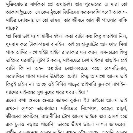
মুক্তিযোদ্ধার সার্থকতা তো এখানেই। তার পুরস্কারের এ মাত্রা তো
আকাশ ছুঁয়েছে। সে কেন ঠুংকো জিনিসের করতলবন্দি হবে? আকাশ-
মাটির দ্যোতনায় সে তো ভাস্বর। তার জীবনে আর কী পাওয়ার বাকি
থাকে?
‘তা মিয়া ভাই দ্যাশ স্বাধীন হইল। কতা ব্যাটা কত কিছু হাতাইয়া নিল,
ধুমধাম করে টাকা-পয়সা বানাইল। অই যে হালুঘাটের আলফাজ মিয়া
পাক আর্মির লগে হাইটা হাইটা রাজাকার দল করল, বসনচরের হিন্দু
ভাইদের ঘরবাড়ি লুটপাট করল, মাইনষেরে দেশ থাইক্যা তাড়াইল হেই
ব্যাটা কি না অহন তল্লাটের নেতা-সবচেয়ে বড়ো রেশনডিলার,
সরজমিনে পাকা দালান উঠাইছে। চোট্টা। কিন্তু আমাগো আলম ভাই
কিছুই চাইল না। আছে ওই দিঘির পাড়ের প্রাইমারি স্কুল-পোলাপাইন-
দ্যাশের মাইনষের সুখ-দুখের খবরাখবর লইয়া।’
এদের কথা শুনতে শুনতে জাফর বুঝল। হ্যাঁ তাইতো আলম ভাই
এখনো দেশকে ভালোবাসে। দারিদ্র্যের নিষ্পেষণ, অস্ত্রের প্রাচুর্য,
জীবনের চাকচিক্য, রাজনীতির টোপ আলম ভাইকে তার আদর্শ হতে
এক চুলও নড়াতে পারেনি। ভাবতে ভীষণ ভালো লাগল জাফরের।
স্বাধীন বাংলাদেশে আলম ভাইরা এখনে বেঁচে আছে। হারেনি আলম