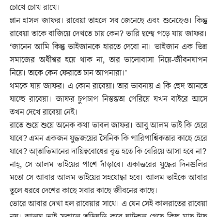
চোখে চোখ রাখে।
ম্লান হাসল জাফর। রাবেয়া তাহলে সব জেনেছে এবং শুনেছেও। কিন্তু
রাবেয়া তাকে বাজিয়ে দেখতে চায় কেন? ভারি দ্বন্দ্বে পড়ে যায় জাফর।
‘জানেন আমি কিন্তু ভাইজানকে হারতে দেবো না। ভাইজান এক ভিন্ন
সমাজের অধীশ্বর হয়ে থাক না, তার ভালোবাসা নিয়ে-জীবনযাপন
নিয়ে। তাকে কেন ফেরাতে চান আপনারা।’
থমকে যায় জাফর। এ কোন রাবেয়া। তার ভাবনায় এ কি ছেদ আনতে
যাচ্ছে রাবেয়া। জাফর চুপচাপ নিস্তব্ধতা পেরিয়ে যখন বাইরে আসে
তখন দেখে রাবেয়া নেই।
রাতে শুয়ে শুয়ে অনেক কথা ভাবল জাফর। আবু আলম ভাই কি হেরে
যাবে? এমন একজন যুদ্ধজয়ের সৈনিক কি পারিপার্শ্বিকতার কাছে হেরে
যাবে? আ্তাভিমানের দায়িত্ববোধের বৃত্ত হতে কি বেরিয়ে আসা হবে না?
নাহ্‌, সে আলম ভাইয়ের পাশে দাঁড়াবে। একাত্তরের যুদ্ধের দিনগুলির
মতো সে আবার আলম ভাইয়ের সহযোদ্ধা হবে। আলম ভাইকে আবার
তুলে ধরবে দেশের কাছে সবার কাছে জীবনের কাছে।
ভোরে আবার দেখা হল রাবেয়ার সাথে। এ যেন সেই কালরাতের রাবেয়া
নয়। আলম ভাই সকালে তড়িঘড়ি করে ঘাটকূল গেছে কিছু মাছ-টাছ