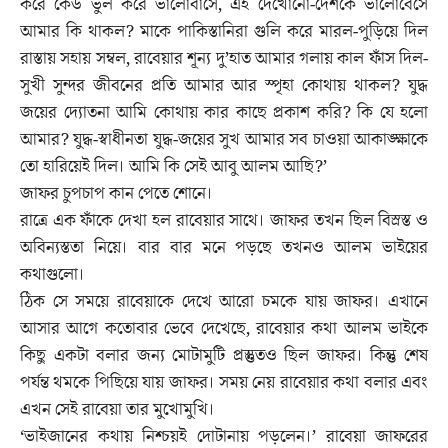
করে কেউ ভুল করে ভালোবাসে, এই দেখোনো-দেশকে ভালোবেসে
আমার কি থাকল? মাকে পাকিস্তানিরা গুলি করে মারল-পুড়িয়ে দিল
রাস্তায় সহায় সম্বল, রাবেয়ার শূন্য দু’হাত আমার গলায় কাল ফাঁস দিল-
সুখী সুন্দর জীবনের প্রতি আমার আর স্পৃহা কোথায় থাকল? যুদ্ধ
জয়ের দ্যোতনা আমি কোথায় কার কাছে প্রকাশ করি? কি যে হলো
আমার? যুদ্ধ-স্বাধীনতা যুদ্ধ-জয়ের সুখ আমার সব চাওয়া আকাঙ্ক্ষাকে
তো হারিয়েই দিল। আমি কি সেই আবু আলম আছি?’
জাফর চুপচাপ কান পেতে শোনে।
রাত্রে এক ফাঁকে দেখা হল রাবেয়ার সাথে। জাফর তখন ছিল বিস্রস্ত ও
অবিন্যস্ততা নিয়ে। বার বার মনে পড়ছে তখনও আলম ভাইয়ের
কথাগুলো।
ঠিক সে সময়ে রাবেয়াকে দেখে আরো চমকে যায় জাফর। এখানে
আসার আগে কতোবার ভেবে দেখেছে, রাবেয়ার কথা আলম ভাইকে
কিছু একটা বলার জন্য মোটামুটি প্রস্তুতও ছিল জাফর। কিন্তু শেষ
পর্যন্ত থমকে পিছিয়ে যায় জাফর। সময় নেয় রাবেয়ার কথা বলার এবং
এখন সেই রাবেয়া তার মুখোমুখি।
‘ভাইজানের কথায় নিশ্চয়ই দোটানায় পড়লেন।’ রাবেয়া জাফরের