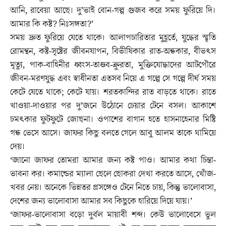
আনি, রাবেয়া আছে। দু’ভাই বোন-গল্প গুজব করে সময় ফুরিয়ে দি।
আমার কি কষ্ট? নিঃসঙ্গতা?’
সময় দ্রুত ফুরিয়ে যেতে থাকে। আলাপচারিতার মুহূর্তে, যুদ্ধের স্মৃতি
রোমন্থন, কষ্ট-সৃষ্টের জীবনযাপন, বিভীষিকার রাত-অন্ধকার, বীভৎস
মৃত্যু, পাক-বাহিনীর ধ্বংস-তাণ্ডব-ক্রুরতা, মুক্তিযোদ্ধাদের আটপৌরে
জীবন-মরণযুদ্ধ এবং স্বাধীনতা এতসব নিয়ে এ গল্পে সে গল্পে দীর্ঘ সময়
কেটে যেতে থাকে; কেটে যায়। শরতকান্দির রাত বাড়তে থাকে। রাতে
খাওয়া-দাওয়ার পর দু’জনে উঠোনে চেয়ার টেনে বসল। আকাশে
চমৎকার ফুটফুটে জোছনা। ওপাশের বাগান হতে হাসনাহেনার মিষ্টি
গন্ধ ভেসে আসে। জাফর কিছু বলতে গেলে আবু আলম তাকে থামিয়ে
দেয়।
‘জানো জাফর তোমরা আমার জন্য কষ্ট পাও। আমার কথা চিন্তা-
ভাবনা কর। কমান্ডের ম্যালা ছেলে ছোকরা দেখা করতে আসে, খোঁজ-
খবর নেয়। অনেকে ভিন্নতর প্রসঙ্গেও টেনে নিতে চায়, কিন্তু ভালোবাসা,
দেশের জন্য ভালোবাসা আমার সব কিছুকে হারিয়ে দিয়ে যায়।’
‘জাফর-ভালোবাসা বড়ো দুর্বল মায়াবী শব্দ। কেউ ভালোবেসে ভুল