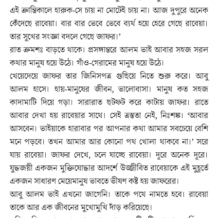
এই ক্রান্তিকালে হারুক-সে চায় না মোটেই চায় না। আজ দুপুরে অনেক
কেঁদেছে রাবেয়া। বার বার ভেবে ভেবে ব্যর্থ হয়ে হেরে গেছে রাবেয়া।
তার সুখের সংজ্ঞা বদলে গেছে জাফর।’
রাত ক্রমশঃ বাড়তে থাকে। প্রসঙ্গান্তরে আলম ভাই আবার সহজ সরল
কথার মানুষ হয়ে উঠে। গাঁও-গেরামের মানুষ হয়ে উঠে।
খেয়েদেয়ে জাফর তার জিনিসপত্র গুছিয়ে নিতে শুরু করে। আবু
আলম হাসে। হায়-মানুষের জীবন, ভালোবাসা। মানুষ কত সহজ
কাদামাটি দিয়ে গড়া। সারারাত ছটফট করে কাটায় জাফর। রাতে
আবার দেখা হয় রাবেয়ার সাথে। সেই ত্রস্ততা নেই, নিঃশঙ্ক। ‘আবার
আসবেন। ভাইয়াকে হারাবার পর আপনার কথা আমার সবচেয়ে বেশি
মনে পড়বে। তখন আমার আর কোনো পথ খোলা থাকবে না।’ সরে
যায় রাবেয়া। জাফর দেখে, চলে যাচ্ছে রাবেয়া। দূরে অনেক দূরে।
যুদ্ধজয়ী একজন মুক্তিযোদ্ধার আদর্শে উজ্জীবিত রাবেয়াকে এই মুহূর্তে
একজন সাধারণ মেয়েমানুষ ভাবতে ভীষণ কষ্ট হয় জাফরের।
আবু আলম ভাই এখনো জাগেনি। তাকে পথে নামতে হবে। রাবেয়া
তাকে আর এক জীবনের মুখোমুখি দাঁড় করিয়েছে।