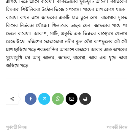
এগিয়ে দিতে আসে রাবেয়া। কাকভোরের ফুটিফুটি আলো। কার্তিকের
হিমঝরা শিউলিঝরা উঠোন ভিজে সপসসে। পায়ের ছাপ জেগে থাকে।
রাবেয়া কখন এসে জাফরের একটি হাত তুলে নেয়। রাবেয়ার দুহাত
কিসের নির্ভরতা খোঁজে। খিলচরের ডাহুক যেন। জাফরের পায়ে পা
ফেলে রাবেয়া। আকাশ, মাটি, প্রকৃতি এক ভিন্নতর রহস্যময় খেলায়
মেতে উঠে। দক্ষিণের তোতাডোবা নদীর কূল ঘেঁষা কাশফুলের মৌ মৌ
ঘ্রাণ ছাড়িয়ে পড়ে শরতকান্দির আকাশে বাতাসে। আবার একে অপরের
মুখোমুখি হয় আবু আলম, জাফর, রাবেয়া, আর এক যুদ্ধে তারা
জড়িয়ে পড়ে।
পূর্ববর্তী নিবন্ধ
পরবর্তী নিবন্ধ