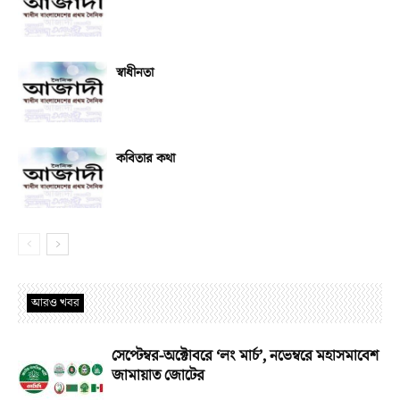
স্বাধীনতা
কবিতার কথা
আরও খবর
সেপ্টেম্বর-অক্টোবরে ‘লং মার্চ’, নভেম্বরে মহাসমাবেশ
জামায়াত জোটের