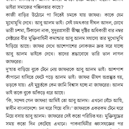
ভাইরা সমাজের পঙ্কিলতার কাছে?
কাজী বাড়ির উঠোনে পা দিতেই চমকে যায় জাফর। কাকে যেন
মুখোমুখি দেখে। আবু আলম ভাই। সেই চমৎকার দীঘল আদল, চোখে
ভারী চশমা, টিকালো নাক, সুদূরপ্রসারী তীক্ষ্ম দৃষ্টির অধিকারী বার নম্বর
সেক্টরের বীর মুক্তিবাহিনী কমান্ডার আবু আলম সহাস্যে তার মুখোমুখি
দাঁড়িয়ে আছে। জাফর দেখে আশেপাশের লোকজন দ্রুত সরে যাচ্ছে
আবু আলম ভাইকে দেখে। তাদের শ্রদ্ধাবোধে ভারি ভাল লাগল
জাফরের।
দু’হাত বাড়িয়ে বুকে টেনে নেয় জাফরকে আবু আলম ভাই। আশপাশ
কাঁপানো হাসিতে ফেটে পড়ে আলম ভাই। জাফর ভীষণ অপ্রস্তুত হয়,
ভড়কে যায়। এই মুহূর্তকে কেন জানি বিশ্বাস হচ্ছে না জাফরের। আলম
ভাই তাকে বুকে আঁকড়ে ধরে আছে।
‘কি, সন্দেহ গেল জাফর! আমিই তো আবু আলম। এখনো বেঁচে আছি,
স্বাধীন বাংলাদেশে। চল ঘরে গিয়ে বসি।’ জাফরকে একরকম টেনে ঘরে
নিয়ে বসায় আবু আলম। জাফরের সেই কতো পরিচিত ঘর। মুক্তিযুদ্ধের
সময় কতো দিন কেটেছে এখানে। পাকবাহিনীর ধ্বংসযজ্ঞের পর