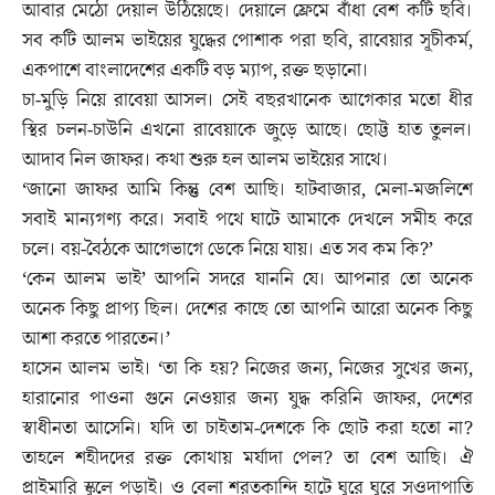
আবার মেঠো দেয়াল উঠিয়েছে। দেয়ালে ফ্রেমে বাঁধা বেশ কটি ছবি।
সব কটি আলম ভাইয়ের যুদ্ধের পোশাক পরা ছবি, রাবেয়ার সূচীকর্ম,
একপাশে বাংলাদেশের একটি বড় ম্যাপ, রক্ত ছড়ানো।
চা-মুড়ি নিয়ে রাবেয়া আসল। সেই বছরখানেক আগেকার মতো ধীর
স্থির চলন-চাউনি এখনো রাবেয়াকে জুড়ে আছে। ছোট্ট হাত তুলল।
আদাব নিল জাফর। কথা শুরু হল আলম ভাইয়ের সাথে।
‘জানো জাফর আমি কিন্তু বেশ আছি। হাটবাজার, মেলা-মজলিশে
সবাই মান্যগণ্য করে। সবাই পথে ঘাটে আমাকে দেখলে সমীহ করে
চলে। বয়-বৈঠকে আগেভাগে ডেকে নিয়ে যায়। এত সব কম কি?’
‘কেন আলম ভাই’ আপনি সদরে যাননি যে। আপনার তো অনেক
অনেক কিছু প্রাপ্য ছিল। দেশের কাছে তো আপনি আরো অনেক কিছু
আশা করতে পারতেন।’
হাসেন আলম ভাই। ‘তা কি হয়? নিজের জন্য, নিজের সুখের জন্য,
হারানোর পাওনা গুনে নেওয়ার জন্য যুদ্ধ করিনি জাফর, দেশের
স্বাধীনতা আসেনি। যদি তা চাইতাম-দেশকে কি ছোট করা হতো না?
তাহলে শহীদদের রক্ত কোথায় মর্যাদা পেল? তা বেশ আছি। ঐ
প্রাইমারি স্কুলে পড়াই। ও বেলা শরতকান্দি হাটে ঘুরে ঘুরে সওদাপাতি