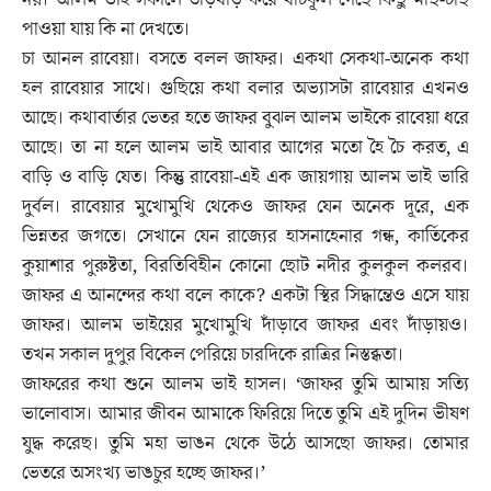
পাওয়া যায় কি না দেখতে।
চা আনল রাবেয়া। বসতে বলল জাফর। একথা সেকথা-অনেক কথা
হল রাবেয়ার সাথে। গুছিয়ে কথা বলার অভ্যাসটা রাবেয়ার এখনও
আছে। কথাবার্তার ভেতর হতে জাফর বুঝল আলম ভাইকে রাবেয়া ধরে
আছে। তা না হলে আলম ভাই আবার আগের মতো হৈ চৈ করত, এ
বাড়ি ও বাড়ি যেত। কিন্তু রাবেয়া-এই এক জায়গায় আলম ভাই ভারি
দুর্বল। রাবেয়ার মুখোমুখি থেকেও জাফর যেন অনেক দূরে, এক
ভিন্নতর জগতে। সেখানে যেন রাজ্যের হাসনাহেনার গন্ধ, কার্তিকের
কুয়াশার পুরুষ্টতা, বিরতিবিহীন কোনো ছোট নদীর কুলকুল কলরব।
জাফর এ আনন্দের কথা বলে কাকে? একটা স্থির সিদ্ধান্তেও এসে যায়
জাফর। আলম ভাইয়ের মুখোমুখি দাঁড়াবে জাফর এবং দাঁড়ায়ও।
তখন সকাল দুপুর বিকেল পেরিয়ে চারদিকে রাত্রির নিস্তব্ধতা।
জাফরের কথা শুনে আলম ভাই হাসল। ‘জাফর তুমি আমায় সত্যি
ভালোবাস। আমার জীবন আমাকে ফিরিয়ে দিতে তুমি এই দুদিন ভীষণ
যুদ্ধ করেছ। তুমি মহা ভাঙন থেকে উঠে আসছো জাফর। তোমার
ভেতরে অসংখ্য ভাঙচুর হচ্ছে জাফর।’