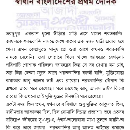
ভরদুপুর। একরাশ ধুলো উড়িয়ে গাড়ি এসে থামল শরতকান্দি।
জাফরকে শরতকান্দি নামতে দেখে বাসের এক দঙ্গল যাত্রী অবাক হয়ে
গেল। এমন কেতাদুরস্ত মানুষ তো ওরা আগে কখনও শরতকান্দি
নামতে দেখেনি। ওরা গোগ্রাসে গিলে খাচ্ছে জাফরের বেশভূষা-
পরিপাটি পোশাক পরিচ্ছদ। জাফরের কিন্তু সে সব দেখার মন নেই,
তার চিন্তা চেতনা জুড়ে আছে শরতকান্দির কাজী বাড়ি, মুক্তিযোদ্ধা
কমান্ডার আবু আলম ভাই এবং রাবেয়া। শরতকান্দির চৌপাশ কি
এখনো তাকে মনে রেখেছে। মনে রেখেছে আবু আলম ভাই? কিংবা
রাবেয়া কি এখনো সেই মুক্তিযুদ্ধের দিনগুলি মনে রেখেছে।
একটা সময় ছিল তখন, যখন বোধ বিশ্বাসে শুধু মুক্তির আকুলতা ছিল,
স্বাধীনতার আকাঙ্ক্ষা ছিল, ছিল সোনালি দিনের প্রত্যাশা। তবে এতসব
ছড়িয়েও জীবনের সুখ-দুঃখ, ঐশ্বর্য-ভালোবাসা মাথা তুলতে চায়নি-তা
কি করে ভাবে জাফর। শরতকান্দির আবু আলম ভাইয়ের কমান্ডে