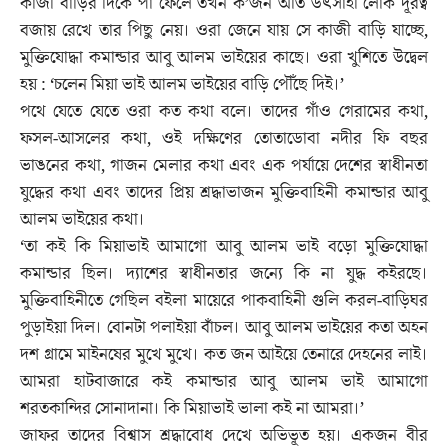
কাজী বাড়ির দিকে পা ফেলে তখন ক’জন অতি উৎসাহী লোক দূরত্ব
বজায় রেখে তার পিছু নেয়। ওরা জেনে যায় সে কাজী বাড়ি যাচ্ছে,
মুক্তিযোদ্ধা কমান্ডার আবু আলম ভাইয়ের কাছে। ওরা খুশিতে উদ্বেল
হয় : ‘চলেন মিয়া ভাই আলম ভাইয়ের বাড়ি পৌঁছে দিই।’
পথে যেতে যেতে ওরা কত কথা বলে। তাদের গাঁও গেরামের কথা,
ফসল-আসলের কথা, ওই দক্ষিণের তোতাডোবা নদীর ফি বছর
ভাঙনের কথা, গাজন মেলার কথা এবং এক পর্যায়ে দেশের স্বাধীনতা
যুদ্ধের কথা এবং তাদের প্রিয় শ্রদ্ধাভাজন মুক্তিবাহিনী কমান্ডার আবু
আলম ভাইয়ের কথা।
‘তা কই কি মিয়াভাই আমাগো আবু আলম ভাই বড়ো মুক্তিযোদ্ধা
কমান্ডার ছিল। দ্যাশের স্বাধীনতার জন্যে কি না যুদ্ধ কইরছে।
মুক্তিবাহিনীতে গেছিল বইলা মায়েরে পাকবাহিনী গুলি করল-বাড়িঘর
পুড়াইয়া দিল। বোনটা পলাইয়া বাঁচল। আবু আলম ভাইয়ের কতা অহন
দশ গ্রামে মাইনষের মুখে মুখে। কত জন আইয়ে তেনারে দেহনের লাই।
আমরা হাটবাজারে কই কমান্ডার আবু আলম ভাই আমাগো
শরতকান্দির সোনাদানা। কি মিয়াভাই ভালা কই না আমরা।’
জাফর তাদের বিশ্বাস শ্রদ্ধাবোধ দেখে অভিভূত হয়। একজন বীর