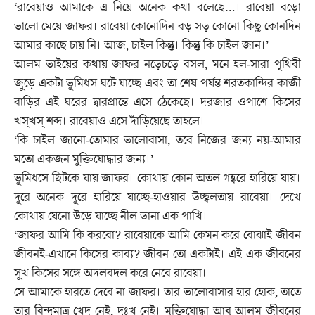
‘রাবেয়াও আমাকে এ নিয়ে অনেক কথা বলেছে…। রাবেয়া বড়ো
ভালো মেয়ে জাফর। রাবেয়া কোনোদিন বড় সড় কোনো কিছু কোনদিন
আমার কাছে চায় নি। আজ, চাইল কিন্তু। কিন্তু কি চাইল জান।’
আলম ভাইয়ের কথায় জাফর নড়েচড়ে বসল, মনে হল-সারা পৃথিবী
জুড়ে একটা ভূমিধস ঘটে যাচ্ছে এবং তা শেষ পর্যন্ত শরতকান্দির কাজী
বাড়ির এই ঘরের দ্বারপ্রান্তে এসে ঠেকেছে। দরজার ওপাশে কিসের
খস্‌খস্‌ শব্দ। রাবেয়াও এসে দাঁড়িয়েছে তাহলে।
‘কি চাইল জানো-তোমার ভালোবাসা, তবে নিজের জন্য নয়-আমার
মতো একজন মুক্তিযোদ্ধার জন্য।’
ভূমিধসে ছিটকে যায় জাফর। কোথায় কোন অতল গহ্বরে হারিয়ে যায়।
দূরে অনেক দূরে হারিয়ে যাচ্ছে-হাওয়ার উচ্ছ্বলতায় রাবেয়া। দেখে
কোথায় যেনো উড়ে যাচ্ছে নীল ডানা এক পাখি।
‘জাফর আমি কি করবো? রাবেয়াকে আমি কেমন করে বোঝাই জীবন
জীবনই-এখানে কিসের কাব্য? জীবন তো একটাই। এই এক জীবনের
সুখ কিসের সঙ্গে অদলবদল করে নেবে রাবেয়া।
সে আমাকে হারতে দেবে না জাফর। তার ভালোবাসার হার হোক, তাতে
তার বিন্দুমাত্র খেদ নেই, দুঃখ নেই। মুক্তিযোদ্ধা আবু আলম জীবনের