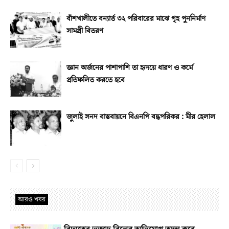
বাঁশখালীতে বন্যার্ত ৩২ পরিবারের মাঝে গৃহ পুননির্মাণ
সামগ্রী বিতরণ
জ্ঞান অর্জনের পাশাপাশি তা হৃদয়ে ধারণ ও কর্মে
প্রতিফলিত করতে হবে
জুলাই সনদ বাস্তবায়নে বিএনপি বদ্ধপরিকর : মীর হেলাল
আরও খবর