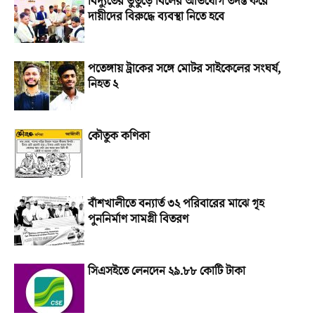
বিদ্যুতের ভুতুড়ে বিলের অভিযোগ তদন্ত করে
দায়ীদের বিরুদ্ধে ব্যবস্থা নিতে হবে
পতেঙ্গায় ট্রাকের সঙ্গে মোটর সাইকেলের সংঘর্ষ,
নিহত ২
কৌতুক কণিকা
বাঁশখালীতে বন্যার্ত ৩২ পরিবারের মাঝে গৃহ
পুননির্মাণ সামগ্রী বিতরণ
সিএসইতে লেনদেন ২৯.৮৮ কোটি টাকা