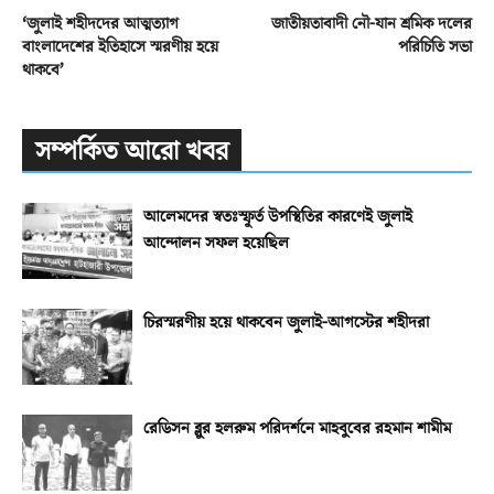
‘জুলাই শহীদদের আত্মত্যাগ
জাতীয়তাবাদী নৌ-যান শ্রমিক দলের
বাংলাদেশের ইতিহাসে স্মরণীয় হয়ে
পরিচিতি সভা
থাকবে’
সম্পর্কিত আরো খবর
আলেমদের স্বতঃস্ফূর্ত উপস্থিতির কারণেই জুলাই
আন্দোলন সফল হয়েছিল
চিরস্মরণীয় হয়ে থাকবেন জুলাই-আগস্টের শহীদরা
রেডিসন ব্লুর হলরুম পরিদর্শনে মাহবুবের রহমান শামীম