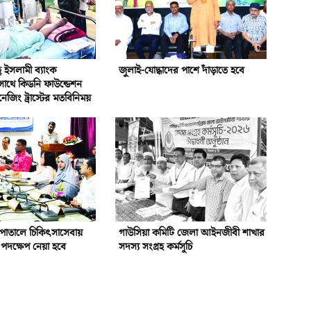
ইসলামী ব্যাংক
জুলাই-যোদ্ধাদের পাশে দাঁড়াতে হবে
সাথে কিডনি ফাউন্ডেশন
নেজিং ট্রাস্টের মতবিনিময়
পাতালে চিকিৎসাসেবায়
গাউসিয়া কমিটি জেলা আইনজীবী শাখার
পদক্ষেপ নেয়া হবে
সদস্য সংগ্রহ কর্মসূচি