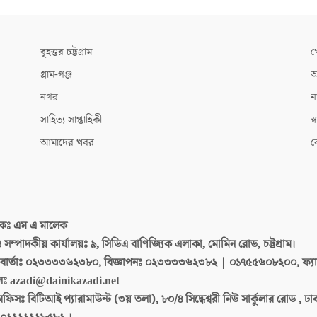
বৃহত্তর চট্টগ্রাম
খ
গ্রাম-গঞ্জ
আ
নগর
ন
সাহিত্য সাপ্তাহিকী
স্ব
আমাদের খবর
ক
দকঃ
এম এ মালেক
 ও সম্পাদকীয় কার্যালয়ঃ
৯, সিডিএ বাণিজ্যিক এলাকা, মোমিন রোড, চট্টগ্রাম।
ার্তাঃ
০২৩৩৩৩৬২৩৮০, বিজ্ঞাপনঃ ০২৩৩৩৩৬২৩৮২ | ০১৭৫৫৬০৮২০০, ফ্য
লঃ
azadi@dainikazadi.net
অফিসঃ
বিটিআই প্যারামাউন্ট (৩য় তলা), ৮০/৪ সিদ্ধেশ্বরী নিউ সার্কুলার রোড , ঢ