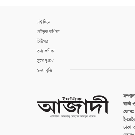
এই দিনে
কৌতুক কণিকা
চিঠিপত্র
তথ্য কণিকা
সুখে দুঃখে
হৃদয় বৃত্তি
সম্পা
বার্তা
ফোনঃ ব
ই-মেই
ঢাকা 