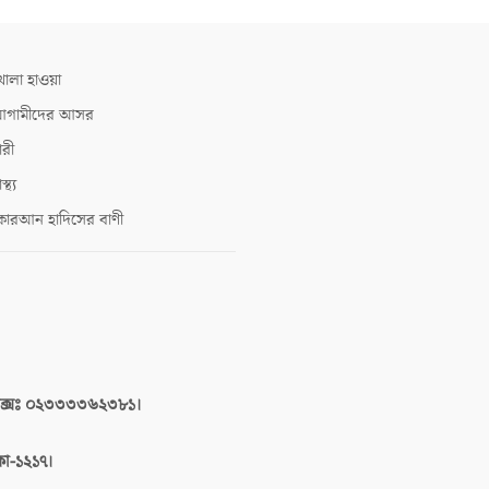
োলা হাওয়া
গামীদের আসর
ারী
াস্থ্য
োরআন হাদিসের বাণী
াক্সঃ ০২৩৩৩৩৬২৩৮১।
াকা-১২১৭।