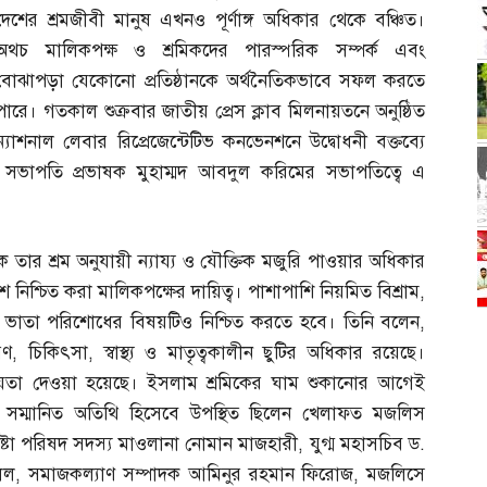
দেশের শ্রমজীবী মানুষ এখনও পূর্ণাঙ্গ অধিকার থেকে বঞ্চিত।
অথচ মালিকপক্ষ ও শ্রমিকদের পারস্পরিক সম্পর্ক এবং
বোঝাপড়া যেকোনো প্রতিষ্ঠানকে অর্থনৈতিকভাবে সফল করতে
পারে। গতকাল শুক্রবার জাতীয় প্রেস ক্লাব মিলনায়তনে অনুষ্ঠিত
ন্যাশনাল লেবার রিপ্রেজেন্টেটিভ কনভেনশনে উদ্বোধনী বক্তব্যে
 সভাপতি প্রভাষক মুহাম্মদ আবদুল করিমের সভাপতিত্বে এ
রমিক তার শ্রম অনুযায়ী ন্যায্য ও যৌক্তিক মজুরি পাওয়ার অধিকার
বেশ নিশ্চিত করা মালিকপক্ষের দায়িত্ব। পাশাপাশি নিয়মিত বিশ্রাম
,
ইম ভাতা পরিশোধের বিষয়টিও নিশ্চিত করতে হবে। তিনি বলেন
,
রণ
,
চিকিৎসা
,
স্বাস্থ্য ও মাতৃত্বকালীন ছুটির অধিকার রয়েছে।
শ্চয়তা দেওয়া হয়েছে। ইসলাম শ্রমিকের ঘাম শুকানোর আগেই
ে সম্মানিত অতিথি হিসেবে উপস্থিত ছিলেন খেলাফত মজলিস
দেষ্টা পরিষদ সদস্য মাওলানা নোমান মাজহারী
,
যুগ্ম মহাসচিব ড
.
িল
,
সমাজকল্যাণ সম্পাদক আমিনুর রহমান ফিরোজ
,
মজলিসে