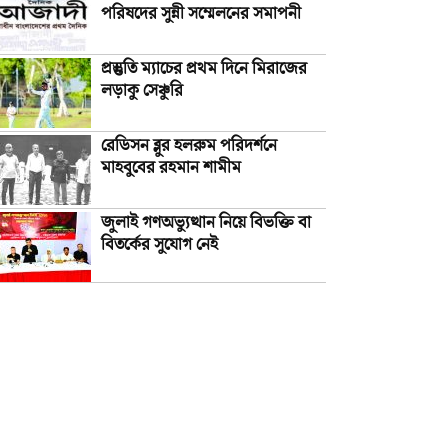
পরিষদের সুন্নী সম্মেলনের সমাপনী
প্রস্তুতি ম্যাচের প্রথম দিনে মিরাজের
লড়াকু সেঞ্চুরি
রেডিসন ব্লুর হলরুম পরিদর্শনে
মাহবুবের রহমান শামীম
জুলাই গণঅভ্যুত্থান নিয়ে বিভক্তি বা
বিতর্কের সুযোগ নেই