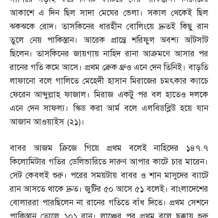
আকাশে এ দিন ছিল সাদা মেঘের ভেলা। সকাল থেকেই ছিল
ঝকঝকে রোদ। তাসকিনের ধারহীন বোলিংয়ে দ্রুতই কিছু রান
তুলে নেয় পাকিস্তান। আরেক প্রান্তে শরিফুল অবশ্য আঁটসাঁট
ছিলেন। তাসকিনের জায়গায় নাহিদ রানা আক্রমণে আসার পর
রানের গতি কমে আসে। প্রথম ব্রেুক থ্রুও এনে দেন তিনিই। বাড়তি
লাফানো বলে গালিতে মেহেদী হাসান মিরাজের চমৎকার ক্যাচে
ফেরেন আব্দুল্লাহ ফাজাল। মিরাজ একটু পর বল হাতেও দলকে
এনে দেন সাফল্য। স্কিড করা আর্ম বলে এলবিডব্লিউ হয়ে যান
আজান আওয়াইস
(
২১
)
।
বাবর আজম ক্রিজে গিয়ে প্রথম বলেই নাহিদের ১৪৭
.
৭
কিলোমিটার গতির ডেলিভারিতে দারুণ আপার কাটে চার মারেন।
সেট কেবলই শুরু। পরের সময়টায় বাবর ও শান মাসুদের ব্যাটে
রান আসতে থাকে দ্রুত। জুটির ৫০ আসে ৫১ বলেই। বাংলাদেশের
বোলাররা পারছিলেন না রানের গতিতে বাঁধ দিতে। প্রথম সেশনে
পাকিস্তান তোলে ১০১ রান। লাঞ্চের পর প্রথম বলে ছক্কায় শুরু