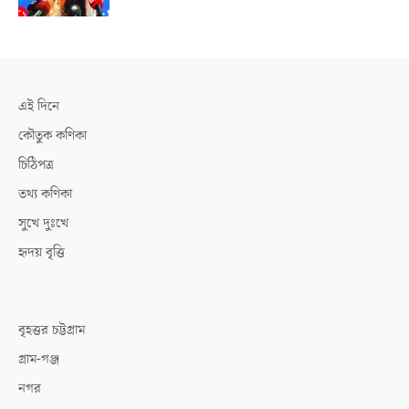
এই দিনে
কৌতুক কণিকা
চিঠিপত্র
তথ্য কণিকা
সুখে দুঃখে
হৃদয় বৃত্তি
বৃহত্তর চট্টগ্রাম
গ্রাম-গঞ্জ
নগর