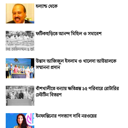
হল্যান্ড থেকে
ফটিকছড়িতে আনন্দ মিছিল ও সমাবেশ
উস্তাদ আজিজুল ইসলাম ও খালেদা আউয়ালকে
সম্মাননা প্রদান
বাঁশখালীতে বন্যায় ক্ষতিগ্রস্ত ১৫ পরিবারে রোটারির
ঢেউটিন বিতরণ
ইনফান্তিনোর পদত্যাগ দাবি নরওয়ের