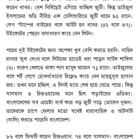
করেন বাবর। বেশ নির্বিঘ্নেই এগিয়ে যাচ্ছিল জুটি। কিন্তু তাইজুল
ইসলামের অতি নীরিহ এক ডেলিভারিতে জুটি থামে ৯২ রানে।
লেগ স্টাম্পের বাইরের বলে আউট হন বাবর
(
৫২ বলে ৪৭
)
।
উইকেটের পেছনে অসাধারণ ক্যাচ নেন লিটন।
পরের দুই উইকেটের জন্য অপেক্ষা খুব বেশি করতে হয়নি। নাহিদ
রানার ফুল লেংথ বলে লিটনের হাতেই ধরা পড়েন সাউদ শাকিল
(
৬
)
। দারুণ খেলতে থাকা শান মাসুদ থামেন ৭১ রানে। তাইজুলের
বলে শর্ট লেগে চোখধাঁধানো রিফ্লেঙ ক্যাচ নেন মাহমুদুল হাসান
জয়। তখন মনে হচ্ছিল
,
এ দিনই ম্যাচ শেষ হয়ে যেতে পারে। কিন্তু
সালমান ও রিজওয়ানের মনে ছিল লড়াইয়ের প্রতিজ্ঞা।
বাংলাদেশের সব প্রচেষ্টা ব্যর্থ করে বড় জুটি গড়ে তোলেন দুজন।
তাদেরকে চাপে ফেলার মতো যথেষ্ট ধারাবাহিক ও আঁটসাঁট
বোলিং করতে পারেনি বাংলাদেশ।
৮৬ বলে ফিফটি করেন রিজওয়ান
,
৭৪ বলে সালমান। বাংলাদেশ