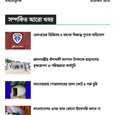
বাধ্যতামূলক
আরাকান আর্মি
সম্পর্কিত আরো খবর
রেলওয়ের ডিজিসহ ৪ জনের বিরুদ্ধে দুদকে অভিযোগ
প্রধানমন্ত্রীর বাঁশখালী আগমন উপলক্ষে ছাত্রদলের
বৃক্ষরোপণ ও পরিচ্ছন্নতা কর্মসূচি
আনোয়ারায় গোয়ালঘরের তালা কেটে ৪ গরু চুরি
বাংলাদেশের ওপর আর কোনো তাঁবেদারি চলবে না