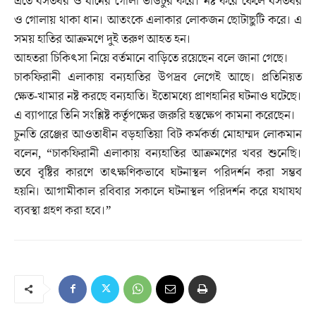
এতে বসতঘর ও ধানের গোলা ভাঙচুর করে। নষ্ট করে ফেলে বসতঘর
ও গোলায় থাকা ধান। আতংকে এলাকার লোকজন ছোটাছুটি করে। এ
সময় হাতির আক্রমণে দুই তরুণ আহত হন।
আহতরা চিকিৎসা নিয়ে বর্তমানে বাড়িতে রয়েছেন বলে জানা গেছে।
চাকফিরানী এলাকায় বন্যহাতির উপদ্রব লেগেই আছে। প্রতিনিয়ত
ক্ষেত-খামার নষ্ট করছে বন্যহাতি। ইতোমধ্যে প্রাণহানির ঘটনাও ঘটেছে।
এ ব্যাপারে তিনি সংশ্লিষ্ট কর্তৃপক্ষের জরুরি হস্তক্ষেপ কামনা করেছেন।
চুনতি রেঞ্জের আওতাধীন বড়হাতিয়া বিট কর্মকর্তা মোহাম্মদ লোকমান
বলেন, “চাকফিরানী এলাকায় বন্যহাতির আক্রমণের খবর শুনেছি।
তবে বৃষ্টির কারণে তাৎক্ষণিকভাবে ঘটনাস্থল পরিদর্শন করা সম্ভব
হয়নি। আগামীকাল রবিবার সকালে ঘটনাস্থল পরিদর্শন করে যথাযথ
ব্যবস্থা গ্রহণ করা হবে।”