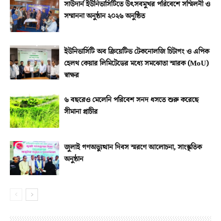
সাউদার্ন ইউনিভার্সিটিতে উৎসবমুখর পরিবেশে সম্মিলনী ও
সম্মাননা অনুষ্ঠান ২০২৬ অনুষ্ঠিত
ইউনিভার্সিটি অব ক্রিয়েটিভ টেকনোলজি চিটাগং ও এপিক
হেলথ কেয়ার লিমিটেডের মধ্যে সমঝোতা স্মারক (MoU)
স্বাক্ষর
৬ বছরেও মেলেনি পরিবেশ সনদ ধসতে শুরু করেছে
সীমানা প্রাচীর
জুলাই গণঅভ্যুত্থান দিবস স্মরণে আলোচনা, সাংস্কৃতিক
অনুষ্ঠান