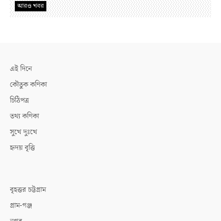
আরও খবর
এই দিনে
কৌতুক কণিকা
চিঠিপত্র
তথ্য কণিকা
সুখে দুঃখে
হৃদয় বৃত্তি
বৃহত্তর চট্টগ্রাম
গ্রাম-গঞ্জ