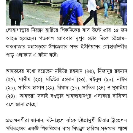
লোহাগাড়ায় নিয়ন্ত্রণ হারিয়ে পিকনিকের বাস উল্টে প্রায় ১৫ জন
আহত হয়েছেন। গতকাল রোববার দুপুর ২টার দিকে চট্টগ্রাম
–
কক্সবাজার মহাসড়কে উপজেলার সদর ইউনিয়নের লোহারদিঘীর
পাড় এলাকায় এ ঘটনা ঘটে।
আহতদের মধ্যে রয়েছেন মহিউর রহমান
(
২৬
),
মিজানুর রহমান
(
২৫
),
শামীম
(
২০
),
মতিউর রহমান
(
২০
),
মঈনুল
(
১৮
),
নাঈম
(
২০
),
সাকিব হাসান
(
২২
),
রিয়াদ
(
১০
),
সাব্বির
(
২৪
)
ও সুমাইয়া
(
২৪
)
। আহতরা সবাই বগুড়ার শাহজাহানপুর এলাকার বাসিন্দা
বলে জানা গেছে।
প্রত্যক্ষদর্শীরা জানান
,
ঘটনাস্থলে বাঁকে চট্টগ্রামুখী টিআর ট্রাভেলস
পরিবহনের একটি পিকনিকের বাস নিয়ন্ত্রণ হারিয়ে সড়কের পাশে