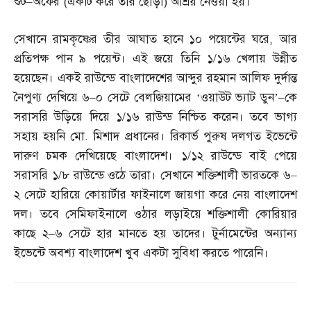
শুট
–
অফের
(
একটি করে তীর ছোড়া
)
আশ্রয় নেওয়া হয়।
সেখানে রামকৃষ্ণের তীর আঘাত হানে ১০ পয়েন্টের ঘরে
,
আর
প্রতিপক্ষ পান ৯ পয়েন্ট। এই জয়ে তিনি ১
/
১৬ খেলায় উন্নীত
হয়েছেন। একই রাউন্ডে বাংলাদেশের আব্দুর রহমান আলিফ দুর্দান্ত
নৈপুণ্য দেখিয়ে ৬
–
০ সেটে বেলজিয়ামের ‘ওয়াউট ভ্যাট ডুন’
–
কে
সরাসরি উড়িয়ে দিয়ে ১
/
১৬ রাউন্ড নিশ্চিত করেন। তবে ভাগ্য
সহায় হয়নি মো
.
মিশাদ প্রধানের। রিকার্ভ পুরুষ দলগত ইভেন্টে
দারুণ চমক দেখিয়েছে বাংলাদেশ। ১
/
১২ রাউন্ডে বাই পেয়ে
সরাসরি ১
/
৮ রাউন্ডে ওঠে তারা। সেখানে শক্তিশালী ভারতকে ৬
–
২ সেটে হারিয়ে কোয়ার্টার ফাইনালে জায়গা করে নেয় বাংলাদেশ
দল। তবে সেমিফাইনালে ওঠার লড়াইয়ে শক্তিশালী কোরিয়ার
কাছে ২
–
৬ সেটে হার মানতে হয় তাদের। টুর্নামেন্টের অন্যান্য
ইভেন্টে অবশ্য বাংলাদেশ খুব একটা সুবিধা করতে পারেনি।