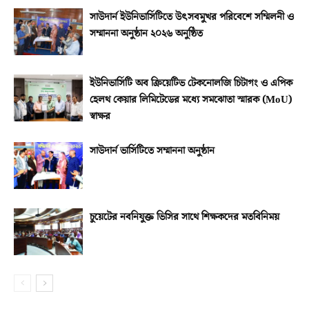
সাউদার্ন ইউনিভার্সিটিতে উৎসবমুখর পরিবেশে সম্মিলনী ও
সম্মাননা অনুষ্ঠান ২০২৬ অনুষ্ঠিত
ইউনিভার্সিটি অব ক্রিয়েটিভ টেকনোলজি চিটাগং ও এপিক
হেলথ কেয়ার লিমিটেডের মধ্যে সমঝোতা স্মারক (MoU)
স্বাক্ষর
সাউদার্ন ভার্সিটিতে সম্মাননা অনুষ্ঠান
চুয়েটের নবনিযুক্ত ভিসির সাথে শিক্ষকদের মতবিনিময়