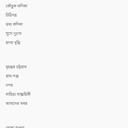
কৌতুক কণিকা
চিঠিপত্র
তথ্য কণিকা
সুখে দুঃখে
হৃদয় বৃত্তি
বৃহত্তর চট্টগ্রাম
গ্রাম-গঞ্জ
নগর
সাহিত্য সাপ্তাহিকী
আমাদের খবর
খোলা হাওয়া