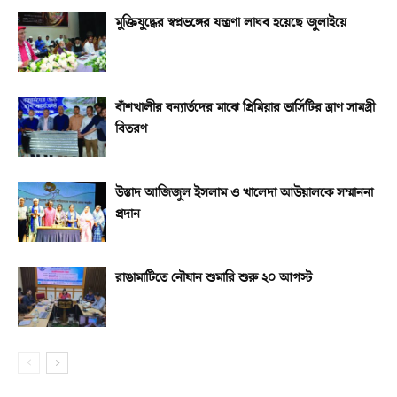
মুক্তিযুদ্ধের স্বপ্নভঙ্গের যন্ত্রণা লাঘব হয়েছে জুলাইয়ে
বাঁশখালীর বন্যার্তদের মাঝে প্রিমিয়ার ভার্সিটির ত্রাণ সামগ্রী
বিতরণ
উস্তাদ আজিজুল ইসলাম ও খালেদা আউয়ালকে সম্মাননা
প্রদান
রাঙামাটিতে নৌযান শুমারি শুরু ২০ আগস্ট