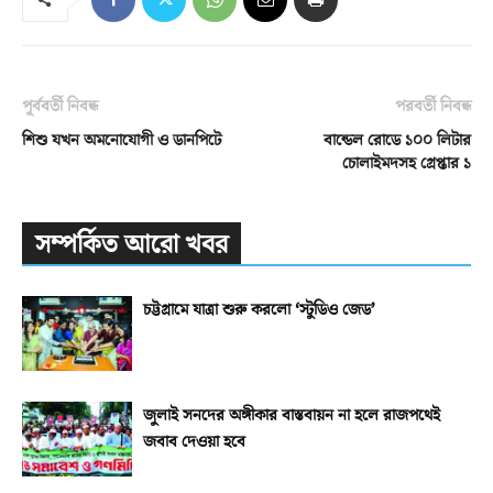
পূর্ববর্তী নিবন্ধ
পরবর্তী নিবন্ধ
শিশু যখন অমনোযোগী ও ডানপিটে
বান্ডেল রোডে ১০০ লিটার
চোলাইমদসহ গ্রেপ্তার ১
সম্পর্কিত আরো খবর
চট্টগ্রামে যাত্রা শুরু করলো ‘স্টুডিও জেড’
জুলাই সনদের অঙ্গীকার বাস্তবায়ন না হলে রাজপথেই
জবাব দেওয়া হবে