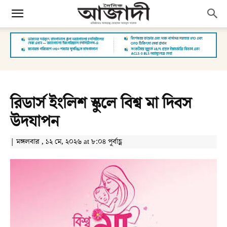
রিডার্স ইংলিশ স্কুলে বিশ্ব মা দিবস
উদযাপন
| মঙ্গলবার , ১২ মে, ২০২৬ at ৮:০৪ পূর্বাহ্ণ