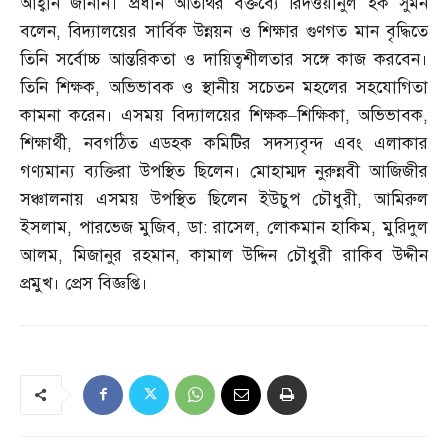
আহ্বান জানান। প্রধান অতিথির বক্তব্যে রিদওয়ানুল হক সুমন
বলেন
,
বিদ্যালয়ের সার্বিক উন্নয়ন ও শিক্ষার গুণগত মান বৃদ্ধিতে
তিনি সর্বোচ্চ আন্তরিকতা ও দায়িত্বশীলতার সঙ্গে কাজ করবেন।
তিনি শিক্ষক
,
অভিভাবক ও স্থানীয় সচেতন মহলের সহযোগিতা
কামনা করেন। এসময় বিদ্যালয়ের শিক্ষক
–
শিক্ষিকা
,
অভিভাবক
,
শিক্ষার্থী
,
নবগঠিত এডহক কমিটির সদস্যবৃন্দ এবং এলাকার
গণ্যমান্য ব্যক্তিরা উপস্থিত ছিলেন। মোহাম্মদ নুরুন্নবী আজিজীর
সঞ্চালনায় এসময় উপস্থিত ছিলেন ইউচুপ চৌধুরী
,
আমিরুল
ইসলাম
,
পারভেজ মুজিব
,
ডা
:
রাসেল
,
লোকমান হাকিম
,
মুরিদুল
আলম
,
মিজানুর রহমান
,
কামাল উদ্দিন চৌধুরী রাকিব উদ্দীন
প্রমুখ। প্রেস বিজ্ঞপ্তি।