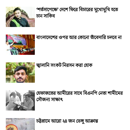
‘শর্তসাপেক্ষে’ দেশে ফিরে বিচারের মুখোমুখি হতে
চান সাকিব
বাংলাদেশের ওপর আর কোনো তাঁবেদারি চলবে না
জ্বালানি সংকট নিরসন করা হোক
হেফাজতের আমীরের সাথে বিএনপি নেতা শামীমের
সৌজন্য সাক্ষাৎ
চট্টগ্রামে আরো ২৪ জন ডেঙ্গু আক্রান্ত