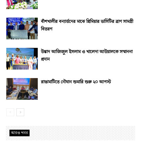
বাঁশখালীর বন্যার্তদের মাঝে প্রিমিয়ার ভার্সিটির ত্রাণ সামগ্রী
বিতরণ
উস্তাদ আজিজুল ইসলাম ও খালেদা আউয়ালকে সম্মাননা
প্রদান
রাঙামাটিতে নৌযান শুমারি শুরু ২০ আগস্ট
আরও খবর