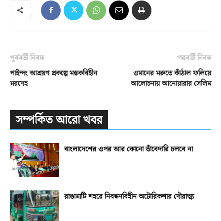
পূর্ববর্তী নিবন্ধ
পরবর্তী নিবন্ধ
পাইন্দং আশ্রয়ণ প্রকল্পে মস্তকবিহীন
ওমানের মরুতে কাঁঠাল ফলিয়ে
মরদেহ
আলোচনায় আনোয়ারার সেলিম
সম্পর্কিত আরো খবর
বাংলাদেশের ওপর আর কোনো তাঁবেদারি চলবে না
রাঙামাটি শহরে নিবন্ধনবিহীন অটোরিকশার দৌরাত্ম্য