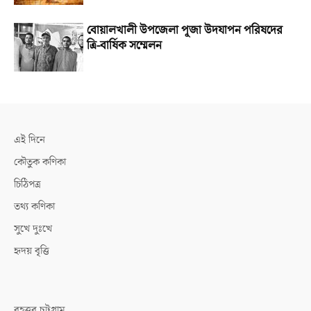
বোয়ালখালী উপজেলা পূজা উদযাপন পরিষদের
ত্রি-বার্ষিক সম্মেলন
এই দিনে
কৌতুক কণিকা
চিঠিপত্র
তথ্য কণিকা
সুখে দুঃখে
হৃদয় বৃত্তি
বৃহত্তর চট্টগ্রাম