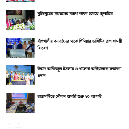
মুক্তিযুদ্ধের স্বপ্নভঙ্গের যন্ত্রণা লাঘব হয়েছে জুলাইয়ে
বাঁশখালীর বন্যার্তদের মাঝে প্রিমিয়ার ভার্সিটির ত্রাণ সামগ্রী
বিতরণ
উস্তাদ আজিজুল ইসলাম ও খালেদা আউয়ালকে সম্মাননা
প্রদান
রাঙামাটিতে নৌযান শুমারি শুরু ২০ আগস্ট