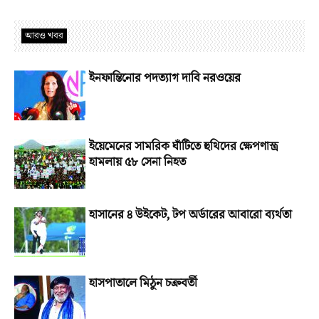
আরও খবর
ইনফান্তিনোর পদত্যাগ দাবি নরওয়ের
ইয়েমেনের সামরিক ঘাঁটিতে হুথিদের ক্ষেপণাস্ত্র
হামলায় ৫৮ সেনা নিহত
হাসানের ৪ উইকেট, টপ অর্ডারের আবারো ব্যর্থতা
হাসপাতালে মিঠুন চক্রবর্তী