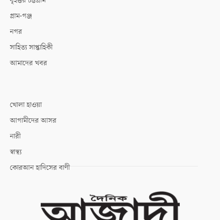
বৃহত্তর চট্টগ্রাম
গ্রাম-গঞ্জ
নগর
সাহিত্য সাপ্তাহিকী
আমাদের খবর
খোলা হাওয়া
আগামীদের আসর
নারী
স্বাস্থ্য
কোরআন হাদিসের বাণী