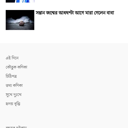
সন্তান জন্মের আধঘণ্টা আগে মারা গেলেন বাবা
এই দিনে
কৌতুক কণিকা
চিঠিপত্র
তথ্য কণিকা
সুখে দুঃখে
হৃদয় বৃত্তি