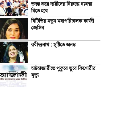
তদন্ত করে দায়ীদের বিরুদ্ধে ব্যবস্থা
নিতে হবে
বিটিভির নতুন মহাপরিচালক কাজী
জেসিন
রবীন্দ্রনাথ : সৃষ্টিতে অনন্ত
হাটহাজারীতে পুকুরে ডুবে কিশোরীর
মৃত্যু