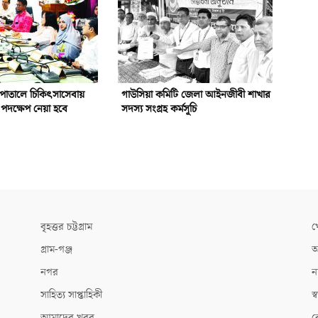
পাতালে চিকিৎসাসেবায়
গাউসিয়া কমিটি জেলা আইনজীবী শাখার
পদক্ষেপ নেয়া হবে
সদস্য সংগ্রহ কর্মসূচি
বৃহত্তর চট্টগ্রাম
খ
গ্রাম-গঞ্জ
আ
নগর
ন
সাহিত্য সাপ্তাহিকী
স্ব
আমাদের খবর
ক