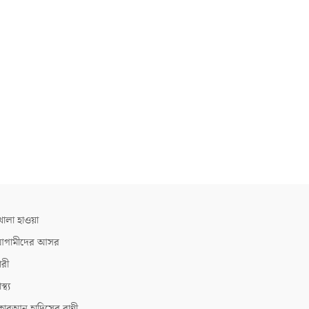
োলা হাওয়া
গামীদের আসর
ারী
াস্থ্য
োরআন হাদিসের বাণী