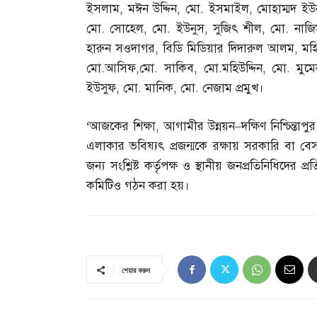
ইসলাম
,
মঈন উদ্দিন
,
মো
.
ইসমাইল
,
মোহাম্মদ ইউ
মো
.
সোহেল
,
মো
.
ইউনুস
,
সুজিৎ শীল
,
মো
.
নাজি
হারুন সওদাগর
,
বিডি মিডিয়ার দিদারুল আলম
,
মহ
মো
.
আসিফ
,
মো
.
সাকিব
,
মো
.
মহিউদ্দিন
,
মো
.
মুমে
ইউসুফ
,
মো
.
মানিক
,
মো
.
নেজাম প্রমুখ।
‘
আজকের শিক্ষা
,
আগামীর উন্নয়ন
–
দক্ষিণ নিশ্চিন্
এলাকার ভবিষ্যৎ প্রজন্মকে রক্ষায় সরকারি বা বেস
জন্য সংশ্লিষ্ট কর্তৃপক্ষ ও স্থানীয় জনপ্রতিনিধিদে
কমিটিও গঠন করা হয়।
শেয়ার করুন