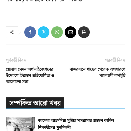
পূর্ববর্তী নিবন্ধ
পরবর্তী নিবন্ধ
গ্লোবাল মেমন অর্গানাইজেশনের
বান্দরবানে গাছের পেরেক অপসারণে
উদ্যোগে চিত্রাঙ্কন প্রতিযোগিতা ও
মাসব্যাপী কর্মসূচি
আলোচনা সভা
সম্পর্কিত আরো খবর
জামেয়া আহমদিয়া সুন্নিয়া মাদরাসার প্রাক্তন কামিল
শিক্ষার্থীদের পুনর্মিলনী