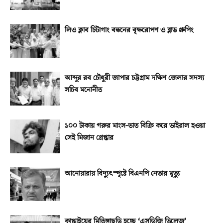
লিও ক্লাব চিটাগাং বন্ধনের বৃক্ষরোপণ ও ব্লাড গ্রুপিং
আব্দুর রব চৌধুরী জাপার চট্টগ্রাম দক্ষিণ জেলার সদস্য
সচিব মনোনীত
১০০ টাকায় গরুর মাংস-ভাত বিক্রি করে ভাইরাল হওয়া
সেই মিজান গ্রেপ্তার
আনোয়ারায় বিদ্যুৎস্পৃষ্টে বিএনপি নেতার মৃত্যু
কাপ্তাইয়ের মিতিঙ্গাছড়ি হচ্ছে ‘এসডিজি ভিলেজ’