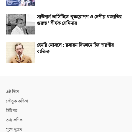
সাউদার্ন ভার্সিটিতে ‘বৃক্ষরোপণ ও দেশীয় প্রজাতির
গুরুত্ব ’ শীর্ষক সেমিনার
হেনরি মোসলে : রসায়ন বিজ্ঞানে চির স্মরণীয়
ব্যক্তিত্ব
এই দিনে
কৌতুক কণিকা
চিঠিপত্র
তথ্য কণিকা
সুখে দুঃখে