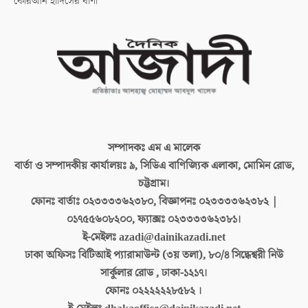
কোরআন হাদিসের বাণী
সম্পাদকঃ
এম এ মালেক
বার্তা ও সম্পাদকীয় কার্যালয়ঃ
৯, সিডিএ বাণিজ্যিক এলাকা, মোমিন রোড,
চট্টগ্রাম।
ফোনঃ বার্তাঃ
০২৩৩৩৩৬২৩৮০, বিজ্ঞাপনঃ ০২৩৩৩৩৬২৩৮২ |
০১৭৫৫৬০৮২০০, ফ্যাক্সঃ ০২৩৩৩৩৬২৩৮১।
ই-মেইলঃ
azadi@dainikazadi.net
ঢাকা অফিসঃ
বিটিআই প্যারামাউন্ট (৩য় তলা), ৮০/৪ সিদ্ধেশ্বরী নিউ
সার্কুলার রোড , ঢাকা-১২১৭।
ফোনঃ
০২২২২২২৮৫৮২ ।