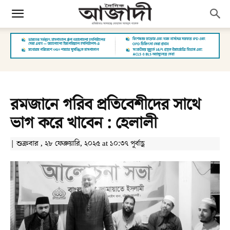
রমজানে গরিব প্রতিবেশীদের সাথে
ভাগ করে খাবেন : হেলালী
| শুক্রবার , ২৮ ফেব্রুয়ারি, ২০২৫ at ১০:৩৭ পূর্বাহ্ণ