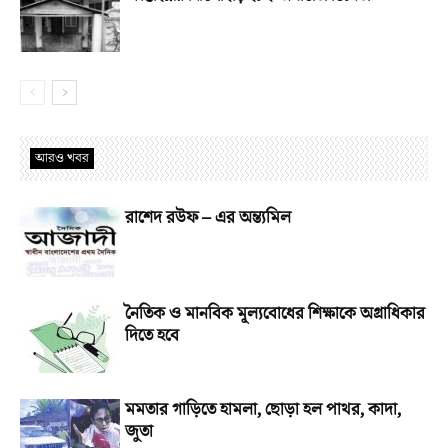
আরও খবর
রাশেদ রউফ – এর অন্ত্যমিল
নৈতিক ও মানবিক মূল্যবোধের শিক্ষাকে অগ্রাধিকার
দিতে হবে
মমতার গাড়িতে হামলা, ছোড়া হল পাথর, কাদা,
জুতা