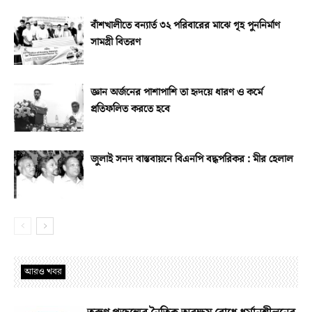
বাঁশখালীতে বন্যার্ত ৩২ পরিবারের মাঝে গৃহ পুননির্মাণ
সামগ্রী বিতরণ
জ্ঞান অর্জনের পাশাপাশি তা হৃদয়ে ধারণ ও কর্মে
প্রতিফলিত করতে হবে
জুলাই সনদ বাস্তবায়নে বিএনপি বদ্ধপরিকর : মীর হেলাল
আরও খবর