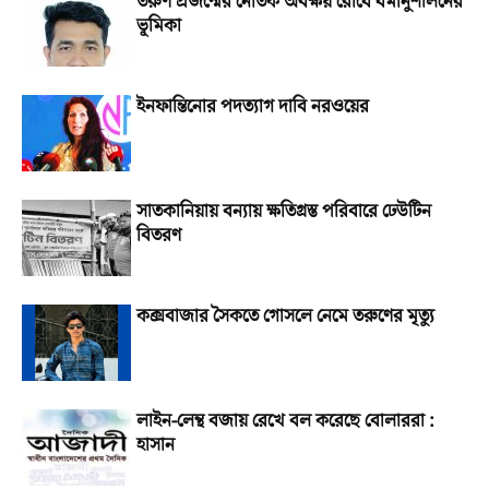
তরুণ প্রজন্মের নৈতিক অবক্ষয় রোধে ধর্মানুশীলনের
ভূমিকা
ইনফান্তিনোর পদত্যাগ দাবি নরওয়ের
সাতকানিয়ায় বন্যায় ক্ষতিগ্রস্ত পরিবারে ঢেউটিন
বিতরণ
কক্সবাজার সৈকতে গোসলে নেমে তরুণের মৃত্যু
লাইন-লেন্থ বজায় রেখে বল করেছে বোলাররা :
হাসান