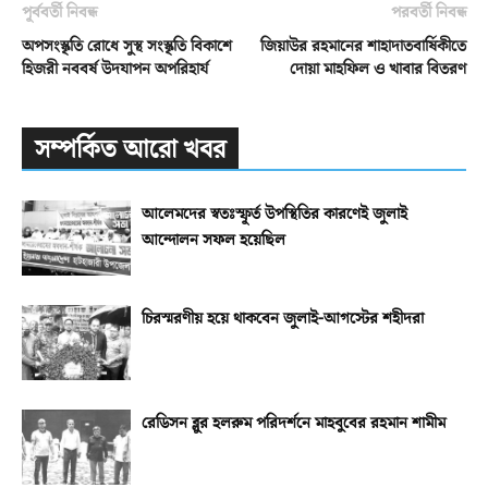
পূর্ববর্তী নিবন্ধ
পরবর্তী নিবন্ধ
অপসংস্কৃতি রোধে সুস্থ সংস্কৃতি বিকাশে
জিয়াউর রহমানের শাহাদাতবার্ষিকীতে
হিজরী নববর্ষ উদযাপন অপরিহার্য
দোয়া মাহফিল ও খাবার বিতরণ
সম্পর্কিত আরো খবর
আলেমদের স্বতঃস্ফূর্ত উপস্থিতির কারণেই জুলাই
আন্দোলন সফল হয়েছিল
চিরস্মরণীয় হয়ে থাকবেন জুলাই-আগস্টের শহীদরা
রেডিসন ব্লুর হলরুম পরিদর্শনে মাহবুবের রহমান শামীম