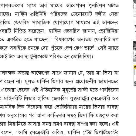
গোলরক্ষকের সাথে তার মায়ের আবেগঘন পুনর্মিলন ঘটতে
যাচ্ছে। মার্কিন প্রতিনিধি পরিষদের ডেমোক্র্যাট দলীয় নেতা
হাকিম জেফরিস সামাজিক যোগাযোগ মাধ্যমে এই আনন্দের
খবরটি নিশ্চিত করেছেন। হাকিম জেফরিস জানান
,
ভোজিনিয়া
 একত্রিত হতে যাচ্ছেন।’ বিশ্বকাপের অন্যতম ফেবারিট দল
র করে সবাইকে চমকে দেয় পুঁচকে দেশ কেপ ভার্দে। সেই ম্যাচে
িকেই টক অব দ্য টুর্নামেন্টে পরিণত হন ভোজিনিয়া।
লরক্ষক অত্যন্ত আক্ষেপের সাথে জানান যে
,
তার মা ভিসা না
ে পারছেন না। মূলত মার্কিন ভিসার জন্য প্রয়োজনীয় জামানতের
এভোরা ছেলের এই ঐতিহাসিক মুহূর্তের সাক্ষী হতে পারছিলেন
 মাইনরিটি লিডার হাকিম জেফরিস যুক্তরাষ্ট্রের সেক্রেটারি অব
মানবিক দিক বিবেচনা করে ভোজিনিয়ার মায়ের ভিসার ব্যবস্থা
েষ অনুরোধের পর আনা কান্দিদার সমস্ত ভিসা ফি মওকুফ করা
ার মিয়ামিতে আসার সমস্ত ভ্রমণ ব্যবস্থা সম্পন্ন করা হচ্ছে। এই
স বলেন
, ‘
আমি সেক্রেটারি রুবিও
,
মার্কিন স্টেট ডিপার্টমেন্টের