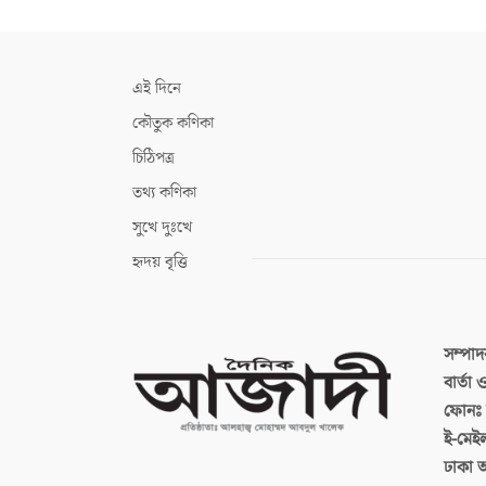
এই দিনে
কৌতুক কণিকা
চিঠিপত্র
তথ্য কণিকা
সুখে দুঃখে
হৃদয় বৃত্তি
সম্পা
বার্তা
ফোনঃ ব
ই-মেই
ঢাকা 