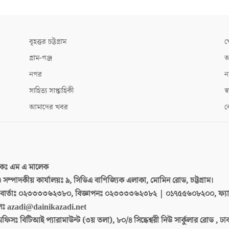
বৃহত্তর চট্টগ্রাম
খ
গ্রাম-গঞ্জ
আ
নগর
ন
সাহিত্য সাপ্তাহিকী
স্ব
আমাদের খবর
ক
দকঃ
এম এ মালেক
 ও সম্পাদকীয় কার্যালয়ঃ
৯, সিডিএ বাণিজ্যিক এলাকা, মোমিন রোড, চট্টগ্রাম।
ার্তাঃ
০২৩৩৩৩৬২৩৮০, বিজ্ঞাপনঃ ০২৩৩৩৩৬২৩৮২ | ০১৭৫৫৬০৮২০০, ফ্য
লঃ
azadi@dainikazadi.net
অফিসঃ
বিটিআই প্যারামাউন্ট (৩য় তলা), ৮০/৪ সিদ্ধেশ্বরী নিউ সার্কুলার রোড , ঢ