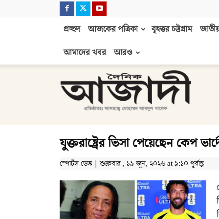
প্রচ্ছদ
আজকের পত্রিকা
বৃহত্তর চট্টগ্রাম
জাতীয়
আমাদের খবর
আরও
দৈনিক
আজাদী
যুক্তরাষ্ট্রের ভিসা পেয়েছেন কেপ ভার
স্পোর্টস ডেস্ক | শুক্রবার , ১৯ জুন, ২০২৬ at ৯:১০ পূর্বাহ্ণ