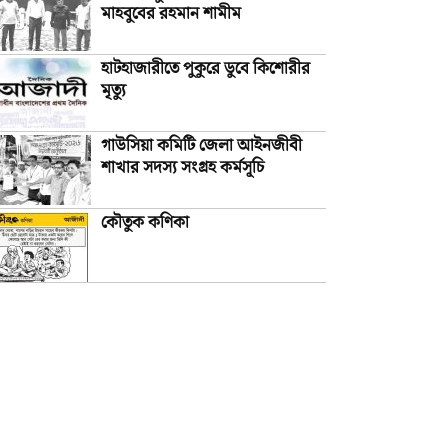
মাহবুবের রহমান শামীম
হাটহাজারীতে পুকুরে ডুবে কিশোরীর
মৃত্যু
গাউসিয়া কমিটি জেলা আইনজীবী
শাখার সদস্য সংগ্রহ কর্মসূচি
কৌতুক কণিকা