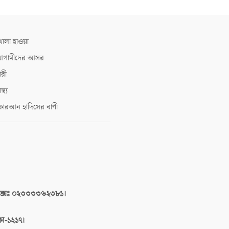
োলা হাওয়া
গামীদের আসর
ারী
াস্থ্য
োরআন হাদিসের বাণী
াক্সঃ ০২৩৩৩৩৬২৩৮১।
াকা-১২১৭।