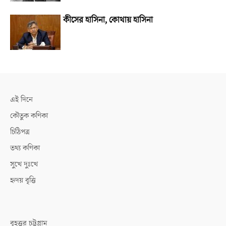
কীসের হাসিনা, কোথায় হাসিনা
এই দিনে
কৌতুক কণিকা
চিঠিপত্র
তথ্য কণিকা
সুখে দুঃখে
হৃদয় বৃত্তি
বৃহত্তর চট্টগ্রাম