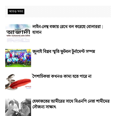
আরও খবর
লাইন-লেন্থ বজায় রেখে বল করেছে বোলাররা :
হাসান
জুলাই বিপ্লব স্মৃতি ফুটবল টুর্নামেন্ট সম্পন্ন
পৈশাচিকতা কখনও কাম্য হতে পারে না
হেফাজতের আমীরের সাথে বিএনপি নেতা শামীমের
সৌজন্য সাক্ষাৎ