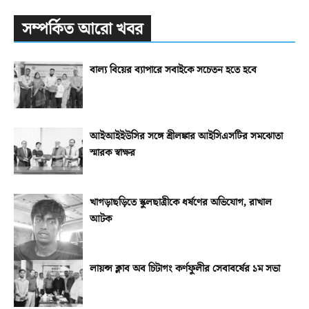
সম্পর্কিত আরো খবর
বাল্য বিয়ের ব্যাপারে সবাইকে সচেতন হতে হবে
আইআইইউসির সঙ্গে শ্রীলঙ্কার আইসিএসটির সমঝোতা
স্মারক স্বাক্ষর
খাগড়াছড়িতে স্কুলছাত্রীকে ধর্ষণের অভিযোগ, রাখাল
আটক
লায়ন্স ক্লাব অব চিটাগং কর্ণফুলীর সেবাবর্ষের ১ম সভা