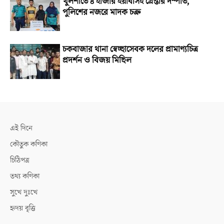
খুলশীতে ৪ হাজার ইয়াবাসহ গ্রেপ্তার দম্পতি,
পুলিশের নজরে মাদক চক্র
চকবাজার থানা স্বেচ্ছাসেবক দলের প্রামাণ্যচিত্র
প্রদর্শন ও বিজয় মিছিল
এই দিনে
কৌতুক কণিকা
চিঠিপত্র
তথ্য কণিকা
সুখে দুঃখে
হৃদয় বৃত্তি