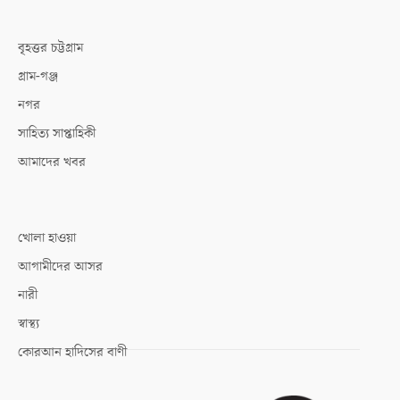
বৃহত্তর চট্টগ্রাম
গ্রাম-গঞ্জ
নগর
সাহিত্য সাপ্তাহিকী
আমাদের খবর
খোলা হাওয়া
আগামীদের আসর
নারী
স্বাস্থ্য
কোরআন হাদিসের বাণী