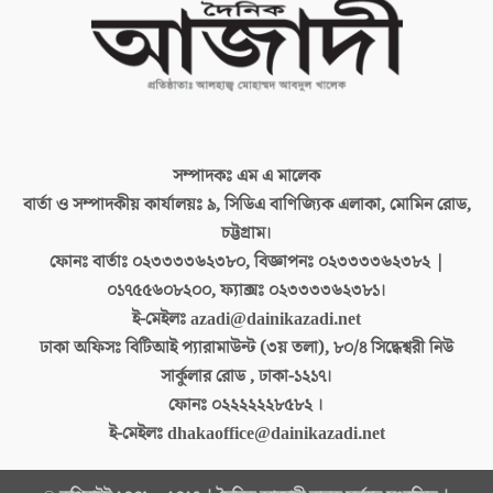
সম্পাদকঃ
এম এ মালেক
বার্তা ও সম্পাদকীয় কার্যালয়ঃ
৯, সিডিএ বাণিজ্যিক এলাকা, মোমিন রোড,
চট্টগ্রাম।
ফোনঃ বার্তাঃ
০২৩৩৩৩৬২৩৮০, বিজ্ঞাপনঃ ০২৩৩৩৩৬২৩৮২ |
০১৭৫৫৬০৮২০০, ফ্যাক্সঃ ০২৩৩৩৩৬২৩৮১।
ই-মেইলঃ
azadi@dainikazadi.net
ঢাকা অফিসঃ
বিটিআই প্যারামাউন্ট (৩য় তলা), ৮০/৪ সিদ্ধেশ্বরী নিউ
সার্কুলার রোড , ঢাকা-১২১৭।
ফোনঃ
০২২২২২২৮৫৮২ ।
ই-মেইলঃ
dhakaoffice@dainikazadi.net