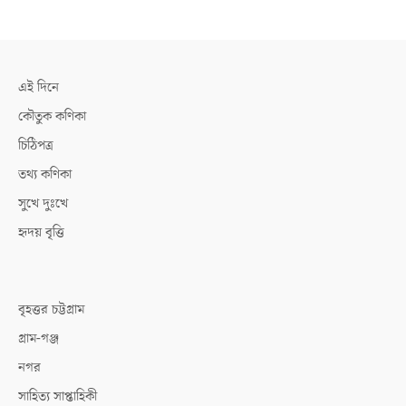
এই দিনে
কৌতুক কণিকা
চিঠিপত্র
তথ্য কণিকা
সুখে দুঃখে
হৃদয় বৃত্তি
বৃহত্তর চট্টগ্রাম
গ্রাম-গঞ্জ
নগর
সাহিত্য সাপ্তাহিকী