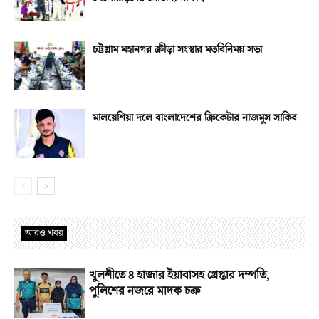
চট্টগ্রাম মহানগর ক্রীড়া সংস্থার মতবিনিময় সভা
মালয়েশিয়া দলে বাংলাদেশের ক্রিকেটার নাজমুস সাকিব
আরও খবর
খুলশীতে ৪ হাজার ইয়াবাসহ গ্রেপ্তার দম্পতি,
পুলিশের নজরে মাদক চক্র