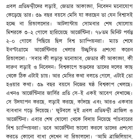
প্রবল প্রতিদ্বন্দ্বীদের লড়াই
,
জেতার আকাঙ্ক্ষা
,
নিবেদন মনোযোগ
কেড়েছে তার। ৩৯ বছর বয়সে মেসি যা করছেন তা যেন বিশ্বাসই
হচ্ছে না রিভালদোর। আটলান্টায় সোমবার শেষ ষোলোয়
মিশরকে ৩
–
২ গোলে হারিয়েছে আর্জেন্টিনা। ৭৮তম মিনিট পর্যন্ত
২
–
০ গোলে পিছিয়ে ছিল বিশ্ব চ্যাম্পিয়নরা। ম্যাচ শেষে
ইনস্টাগ্রামে আর্জেন্টিনার খেলার উচ্ছ্বসিত প্রশংসা করেন
রিভালদো। ‘সবার কী লড়াকু মনোভাব
,
জেতার কী আকাঙ্ক্ষা
,
কী
দারুণ লড়াই ও নিবেদন। বিশ্বকাপে ভক্তদের তাদের দলের কাছ
থেকে ঠিক এটাই চায়। আর মেসির কথা বলতে গেলে
,
এটাই তো
হওয়ার কথা। ৩৯ বছর বয়সে নিজের ষষ্ঠ বিশ্বকাপ খেলছে।
এখনও আর্জেন্টিনার জার্সির প্রতি সে
–
ই একই আবেগ দেখাচ্ছে।
সে উদযাপন করছে
,
লড়াই করছে
,
কাঁদছে এবং আরও একবার
ব্যবধান গড়ে দিয়েছে।’ ফুটবলে দুই প্রবল প্রতিদ্বন্দ্বী ব্রাজিল ও
আর্জেন্টিনা। এবার শেষ ষোলো থেকে বিদায় নিয়েছে পাঁচবারের
বিশ্ব চ্যাম্পিয়নরা। তবে আর্জেন্টিনা ভালো করলে তাদের প্রশংসা
করতে কোনো বাধা দেখেন না রিভালদো। ‘আমি ব্রাজিলিয়ান
,