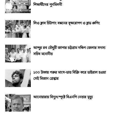
শিক্ষার্থীদের পুনর্মিলনী
লিও ক্লাব চিটাগাং বন্ধনের বৃক্ষরোপণ ও ব্লাড গ্রুপিং
আব্দুর রব চৌধুরী জাপার চট্টগ্রাম দক্ষিণ জেলার সদস্য
সচিব মনোনীত
১০০ টাকায় গরুর মাংস-ভাত বিক্রি করে ভাইরাল হওয়া
সেই মিজান গ্রেপ্তার
আনোয়ারায় বিদ্যুৎস্পৃষ্টে বিএনপি নেতার মৃত্যু