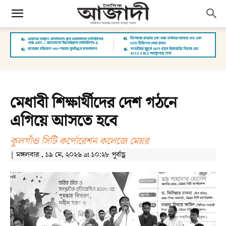
মেধাবী শিক্ষার্থীদের দেশ গঠনে
এগিয়ে আসতে হবে
কুলগাঁও সিটি কর্পোরেশন কলেজে মেয়র
| মঙ্গলবার , ১৯ মে, ২০২৬ at ১০:২৮ পূর্বাহ্ণ