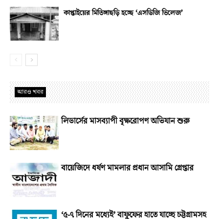
কাপ্তাইয়ের মিতিঙ্গাছড়ি হচ্ছে ‘এসডিজি ভিলেজ’
আরও খবর
লিডার্সের মাসব্যাপী বৃক্ষরোপণ অভিযান শুরু
বায়েজিদে ধর্ষণ মামলার প্রধান আসামি গ্রেপ্তার
‘৫-৭ দিনের মধ্যেই’ বাফুফের হাতে যাচ্ছে চট্টগ্রামসহ