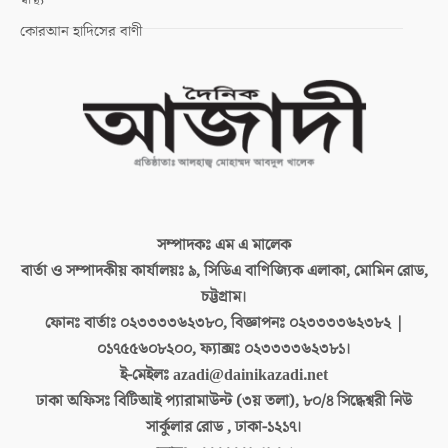
কোরআন হাদিসের বাণী
সম্পাদকঃ
এম এ মালেক
বার্তা ও সম্পাদকীয় কার্যালয়ঃ
৯, সিডিএ বাণিজ্যিক এলাকা, মোমিন রোড,
চট্টগ্রাম।
ফোনঃ বার্তাঃ
০২৩৩৩৩৬২৩৮০, বিজ্ঞাপনঃ ০২৩৩৩৩৬২৩৮২ |
০১৭৫৫৬০৮২০০, ফ্যাক্সঃ ০২৩৩৩৩৬২৩৮১।
ই-মেইলঃ
azadi@dainikazadi.net
ঢাকা অফিসঃ
বিটিআই প্যারামাউন্ট (৩য় তলা), ৮০/৪ সিদ্ধেশ্বরী নিউ
সার্কুলার রোড , ঢাকা-১২১৭।