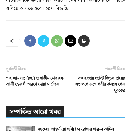
বাংলাদেশকে হৃদয়ে ধারণ করবে। মেধাবী শিক্ষার্থীদের দেশ গঠনে
এগিয়ে আসতে হবে। প্রেস বিজ্ঞপ্তি।
পূর্ববর্তী নিবন্ধ
পরবর্তী নিবন্ধ
শাহ আমানত (রহ.) ও হাকীম মোবারক
৩৩ হাজার ভোল্ট বিদ্যুৎ তারের
আলী হেজাযী স্মরণে দোয়া মাহফিল
সংস্পর্শে এসে শরীর ঝলসে গেল
যুবকের
সম্পর্কিত আরো খবর
জামেয়া আহমদিয়া সুন্নিয়া মাদরাসার প্রাক্তন কামিল