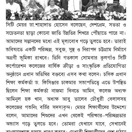
সিটি মেয়র ডা
.
শাহাদাত হোসেন বলেছেন
,
দেশপ্রেম
,
সততা ও
সচেতনতা ছাড়া কোনো জাতি উন্নতির শিখরে পৌঁছাতে পারে না।
আমাদের সন্তানদের মধ্যে এই মূল্যবোধ গড়ে তুলতে হবে। তারাই
ভবিষ্যতে একটি পরিচ্ছন্ন
,
সবুজ
,
সুস্থ ও নিরাপদ চট্টগ্রাম নির্মাণে
অগ্রণী ভূমিকা রাখবে। তিনি গতকাল সোমবার কুলগাঁও সিটি
কর্পোরেশন কলেজের বার্ষিক ক্রীড়া ও সাংস্কৃতিক প্রতিযোগিতা
অনুষ্ঠানে প্রধান অতিথির বক্তব্যে এসব কথা বলেন। চসিক প্রধান
শিক্ষা কর্মকর্তা ড
.
কিসিঞ্জার চাকমার সভাপতিত্বে এতে উপস্থিত
ছিলেন শিক্ষা কর্মকর্তা নাজমা বিনতে আমিন
,
কলেজ অধ্যক্ষ
আমিনুল হক খান
,
অধ্যক্ষ আবু তালেব চৌধুরী বেলালসহ
কলেজের গভনিং বর্ডির সদস্যবৃন্দ। মেয়র শিক্ষার্থীদের উদ্দেশ্যে
বলেন
,
আমাদের শিশুদের এখন থেকেই পরিষ্কার
–
পরিচ্ছন্নতার
অভ্যাস গড়ে তুলতে হবে। তোমরা যেখানে যাবে
,
সেখানেই