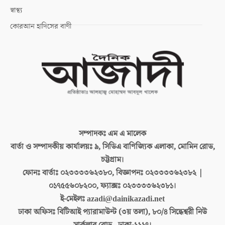
স্বাস্থ্য
কোরআন হাদিসের বাণী
সম্পাদকঃ
এম এ মালেক
বার্তা ও সম্পাদকীয় কার্যালয়ঃ
৯, সিডিএ বাণিজ্যিক এলাকা, মোমিন রোড,
চট্টগ্রাম।
ফোনঃ বার্তাঃ
০২৩৩৩৩৬২৩৮০, বিজ্ঞাপনঃ ০২৩৩৩৩৬২৩৮২ |
০১৭৫৫৬০৮২০০, ফ্যাক্সঃ ০২৩৩৩৩৬২৩৮১।
ই-মেইলঃ
azadi@dainikazadi.net
ঢাকা অফিসঃ
বিটিআই প্যারামাউন্ট (৩য় তলা), ৮০/৪ সিদ্ধেশ্বরী নিউ