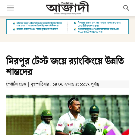
মিরপুর টেস্ট জয়ে র‌্যাংকিংয়ে উন্নতি
শান্তদের
স্পোর্টস ডেস্ক | বৃহস্পতিবার , ১৪ মে, ২০২৬ at ১১:১৭ পূর্বাহ্ণ