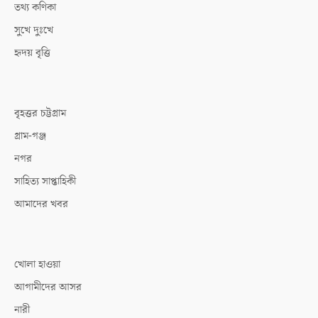
তথ্য কণিকা
সুখে দুঃখে
হৃদয় বৃত্তি
বৃহত্তর চট্টগ্রাম
গ্রাম-গঞ্জ
নগর
সাহিত্য সাপ্তাহিকী
আমাদের খবর
খোলা হাওয়া
আগামীদের আসর
নারী