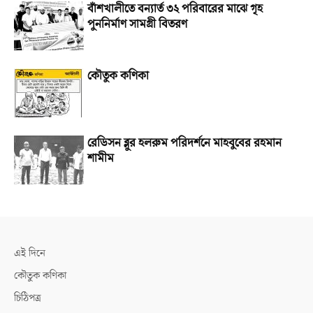
বাঁশখালীতে বন্যার্ত ৩২ পরিবারের মাঝে গৃহ
পুননির্মাণ সামগ্রী বিতরণ
কৌতুক কণিকা
রেডিসন ব্লুর হলরুম পরিদর্শনে মাহবুবের রহমান
শামীম
এই দিনে
কৌতুক কণিকা
চিঠিপত্র