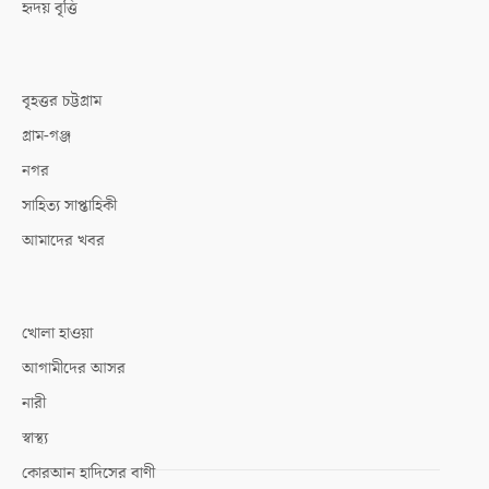
হৃদয় বৃত্তি
বৃহত্তর চট্টগ্রাম
গ্রাম-গঞ্জ
নগর
সাহিত্য সাপ্তাহিকী
আমাদের খবর
খোলা হাওয়া
আগামীদের আসর
নারী
স্বাস্থ্য
কোরআন হাদিসের বাণী