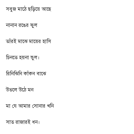
সবুজ মাঠে ছড়িয়ে আছে
নানান রঙের ফুল
তাঁরই মাঝে মায়ের হাসি
চিনতে হয়না ভুল।
রিনিঝিনি কাঁকন বাঝে
উতলে উঠে মন
মা যে আমার সোনার খনি
সাত রাজারই ধন।