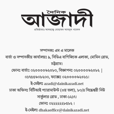
সম্পাদকঃ
এম এ মালেক
বার্তা ও সম্পাদকীয় কার্যালয়ঃ
৯, সিডিএ বাণিজ্যিক এলাকা, মোমিন রোড,
চট্টগ্রাম।
ফোনঃ বার্তাঃ
০২৩৩৩৩৬২৩৮০, বিজ্ঞাপনঃ ০২৩৩৩৩৬২৩৮২ |
০১৭৫৫৬০৮২০০, ফ্যাক্সঃ ০২৩৩৩৩৬২৩৮১।
ই-মেইলঃ
azadi@dainikazadi.net
ঢাকা অফিসঃ
বিটিআই প্যারামাউন্ট (৩য় তলা), ৮০/৪ সিদ্ধেশ্বরী নিউ
সার্কুলার রোড , ঢাকা-১২১৭।
ফোনঃ
০২২২২২২৮৫৮২ ।
ই-মেইলঃ
dhakaoffice@dainikazadi.net