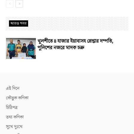
আরও খবর
খুলশীতে ৪ হাজার ইয়াবাসহ গ্রেপ্তার দম্পতি,
পুলিশের নজরে মাদক চক্র
এই দিনে
কৌতুক কণিকা
চিঠিপত্র
তথ্য কণিকা
সুখে দুঃখে